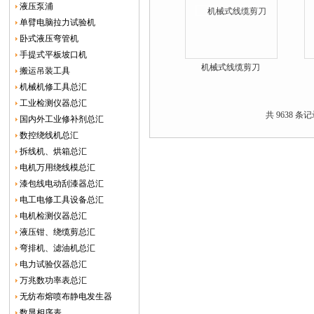
液压泵浦
单臂电脑拉力试验机
卧式液压弯管机
手提式平板坡口机
机械式线缆剪刀
搬运吊装工具
机械机修工具总汇
工业检测仪器总汇
共 9638 条记
国内外工业修补剂总汇
数控绕线机总汇
拆线机、烘箱总汇
电机万用绕线模总汇
漆包线电动刮漆器总汇
电工电修工具设备总汇
电机检测仪器总汇
液压钳、绕缆剪总汇
弯排机、滤油机总汇
电力试验仪器总汇
万兆数功率表总汇
无纺布熔喷布静电发生器
数显相序表