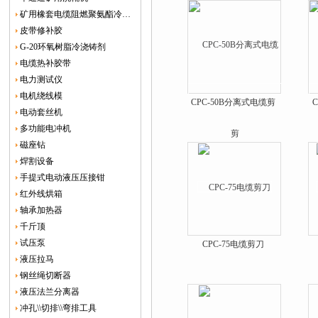
矿用橡套电缆阻燃聚氨酯冷补胶
皮带修补胶
G-20环氧树脂冷浇铸剂
电缆热补胶带
电力测试仪
电机绕线模
CPC-50B分离式电缆剪
电动套丝机
多功能电冲机
磁座钻
焊割设备
手提式电动液压压接钳
红外线烘箱
轴承加热器
千斤顶
试压泵
CPC-75电缆剪刀
液压拉马
钢丝绳切断器
液压法兰分离器
冲孔\\切排\\弯排工具