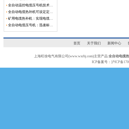
全自动温控电缆压号机技术革新：数字化标识的新趋势
全自动电缆热补机可设定定时功能，实现自动化热补
矿用电缆热补机：实现电缆故障修复的高效装置
全自动电缆压号机：迅速标识电缆的利器
首页
关于我们
新闻中心
上海旺徐电气有限公司(www.wxrbj.com)主营产品:
全自动电缆
ICP备案号：
沪ICP备170