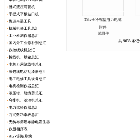
卧式液压弯管机
手提式平板坡口机
35kv全冷缩型电力电缆
搬运吊装工具
附件
机械机修工具总汇
工业检测仪器总汇
共 9638 条记
国内外工业修补剂总汇
数控绕线机总汇
拆线机、烘箱总汇
电机万用绕线模总汇
漆包线电动刮漆器总汇
电工电修工具设备总汇
电机检测仪器总汇
液压钳、绕缆剪总汇
弯排机、滤油机总汇
电力试验仪器总汇
万兆数功率表总汇
无纺布熔喷布静电发生器
数显相序表
AGV刷板刷块