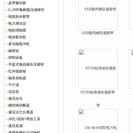
皮带修补胶
G-20环氧树脂冷浇铸剂
电缆热补胶带
电力测试仪
电机绕线模
SXB聚丙烯防腐胶带
电动套丝机
多功能电冲机
磁座钻
焊割设备
手提式电动液压压接钳
红外线烘箱
轴承加热器
千斤顶
试压泵
NTTD粘弹体防腐胶带
液压拉马
钢丝绳切断器
液压法兰分离器
冲孔\\切排\\弯排工具
液压泵浦
单臂电脑拉力试验机