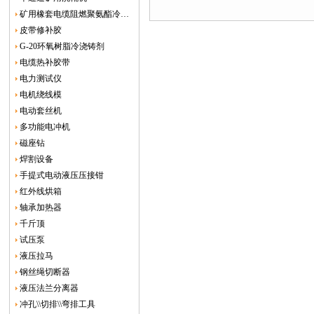
矿用橡套电缆阻燃聚氨酯冷补胶
皮带修补胶
G-20环氧树脂冷浇铸剂
电缆热补胶带
电力测试仪
电机绕线模
电动套丝机
多功能电冲机
磁座钻
焊割设备
手提式电动液压压接钳
红外线烘箱
轴承加热器
千斤顶
试压泵
液压拉马
钢丝绳切断器
液压法兰分离器
冲孔\\切排\\弯排工具