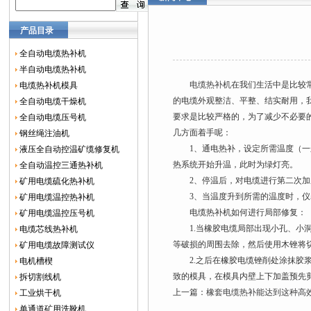
产品目录
全自动电缆热补机
半自动电缆热补机
电缆热补机
在我们生活中是比较
电缆热补机模具
的电缆外观整洁、平整、结实耐用，
全自动电缆干燥机
要求是比较严格的，为了减少不必要
全自动电缆压号机
几方面着手呢：
钢丝绳注油机
1、通电热补，设定所需温度（一般
液压全自动控温矿缆修复机
热系统开始升温，此时为绿灯亮。
全自动温控三通热补机
2、停温后，对电缆进行第二次加压
矿用电缆硫化热补机
3、当温度升到所需的温度时，仪表
矿用电缆温控热补机
电缆热补机如何进行局部修复：
矿用电缆温控压号机
1.当橡胶电缆局部出现小孔、小洞
电缆芯线热补机
等破损的周围去除，然后使用木锉将
矿用电缆故障测试仪
2.之后在橡胶电缆锉削处涂抹胶浆
电机槽楔
致的模具，在模具内壁上下加盖预先
拆切割线机
上一篇：
橡套电缆热补能达到这种高
工业烘干机
单通道矿用洗靴机