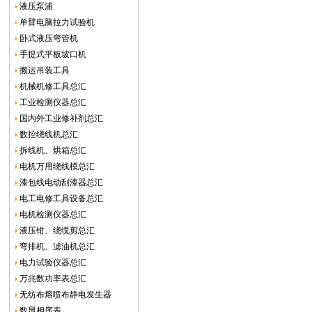
液压泵浦
单臂电脑拉力试验机
卧式液压弯管机
手提式平板坡口机
搬运吊装工具
机械机修工具总汇
工业检测仪器总汇
国内外工业修补剂总汇
数控绕线机总汇
拆线机、烘箱总汇
电机万用绕线模总汇
漆包线电动刮漆器总汇
电工电修工具设备总汇
电机检测仪器总汇
液压钳、绕缆剪总汇
弯排机、滤油机总汇
电力试验仪器总汇
万兆数功率表总汇
无纺布熔喷布静电发生器
数显相序表