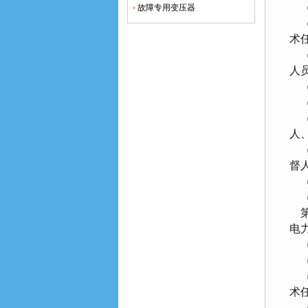
（
故障专用变压器
（
术
（
人
（
（
（
人
（
督
（
（
第
电
（
（
（
术
（