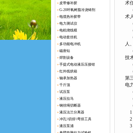
术
皮带修补胶
（
G-20环氧树脂冷浇铸剂
术
电缆热补胶带
（
电力测试仪
（
电机绕线模
（
电动套丝机
人
多功能电冲机
（
磁座钻
技
焊割设备
（
手提式电动液压压接钳
（
红外线烘箱
第
轴承加热器
电
千斤顶
（
试压泵
（二
液压拉马
（
钢丝绳切断器
1
液压法兰分离器
2
冲孔\\切排\\弯排工具
3
液压泵浦
（
单臂电脑拉力试验机