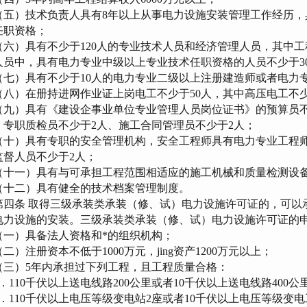
五）技术负责人具有8年以上从事电力设施安装管理工作经历，
任职资格；
六）具有不少于120人的专业技术人员和经济管理人员，其中工
人员中，具有电力专业中级以上专业技术任职资格的人员不少于3
七）具有不少于10人的电力专业二级以上注册建造师或者电力
八）在册持进网作业证上岗电工不少于50人，其中高压电工不少
九）具有《建设企事业单位专业管理人员岗位证书》的预算员不少
、专职质检员不少于2人、施工合同管理员不少于2人；
十）具有专职的安全管理机构，安全工程师具有电力专业工程师
监督人员不少于2人；
十一）具有与可承担工程范围相适应的施工机械和质量检测设
十二）具有健全的技术档案管理制度。
四条 取得三级承装类承装（修、试）电力设施许可证的，可以承
电力设施的安装。三级承装类承装（修、试）电力设施许可证的
一）具备法人资格和*的组织机构；
）注册资本不低于1000万元，jing资产1200万元以上；
三）5年内承担过下列工程，且工程质量合格：
．110千伏以上送电线路200公里或者10千伏以上送电线路400公
．110千伏以上电压等级变电站2座或者10千伏以上电压等级变电