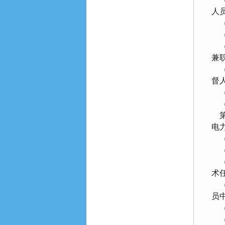
人
（
（
（
兼
（
督
（
（
第
电
（
（
（
术
（
员
（
（