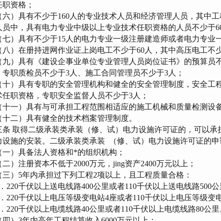
任职资格；
六）具有不少于160人的专业技术人员和经济管理人员，其中工程
人员中，具有电力专业中级以上专业技术任职资格的人员不少于6
七）具有不少于15人的电力专业一级注册建造师或者电力专业
八）在册持进网作业证上岗电工不少于60人，其中高压电工不少
九）具有《建设企事业单位专业管理人员岗位证书》的预算员不少
、专职质检员不少于3人、施工合同管理员不少于3人；
十）具有专职的安全管理机构和健全的安全管理制度，安全工程
术任职资格，专职安全监督人员不少于3人；
十一）具有与可承担工程范围相适应的施工机械和质量检测设
十二）具有健全的技术档案管理制度。
三条 取得二级承装类承装（修、试）电力设施许可证的，可以承担
力设施的安装。二级承装类承装 （修、试）电力设施许可证的申
一）具备法人资格和*的组织机构；
）注册资本不低于2000万元，jing资产2400万元以上；
三）5年内承担过下列工程2项以上，且工程质量合格：
．220千伏以上送电线路400公里或者110千伏以上送电线路500
．220千伏以上电压等级变电站4座或者110千伏以上电压等级变
．220千伏以上电缆线路40公里或者110千伏以上电缆线路80公里
四）3年内高年工程结算收入6000万元以上；