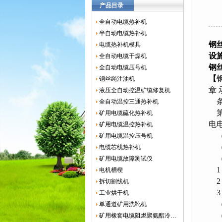
产品目录
全自动电缆热补机
半自动电缆热补机
钢
电缆热补机模具
设
全自动电缆干燥机
钢
全自动电缆压号机
【
钢丝绳注油机
章
液压全自动控温矿缆修复机
条
全自动温控三通热补机
第
矿用电缆硫化热补机
电
矿用电缆温控热补机
（
矿用电缆温控压号机
（二
电缆芯线热补机
（
矿用电缆故障测试仪
1
电机槽楔
2
拆切割线机
3
工业烘干机
（
单通道矿用洗靴机
（
矿用橡套电缆阻燃聚氨酯冷补胶