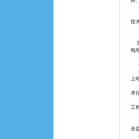
师
（
（
技
（
（
第
电
（
（二
（
上
（
术
（
工
（
（
全
（