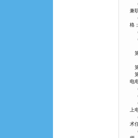
（
兼
（
格
（
（
第
第
第
电
（
（二
（
上
（
术
（