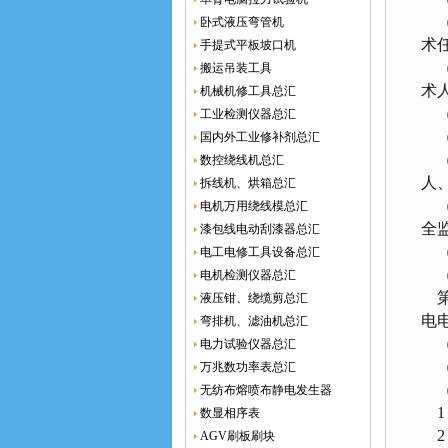
（
卧式液压弯管机
术
手提式平板坡口机
（
搬运吊装工具
术
机械机修工具总汇
（
工业检测仪器总汇
（
国内外工业修补剂总汇
（
数控绕线机总汇
人
拆线机、烘箱总汇
（
电机万用绕线模总汇
全
漆包线电动刮漆器总汇
（
电工电修工具设备总汇
（
电机检测仪器总汇
第
液压钳、绕缆剪总汇
电
弯排机、滤油机总汇
（
电力试验仪器总汇
（二
万兆数功率表总汇
（
无纺布熔喷布静电发生器
1
数显相序表
2
AGV刷板刷块