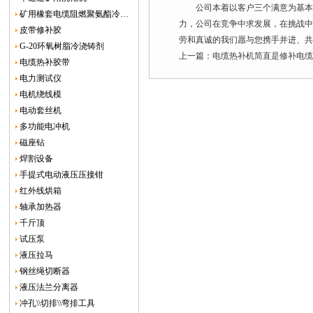
公司本着以客户三个满意为基本原
矿用橡套电缆阻燃聚氨酯冷补胶
力，公司在竞争中求发展，在挑战中
皮带修补胶
劳和真诚的我们愿与您携手并进、共
G-20环氧树脂冷浇铸剂
上一篇：
电缆热补机简直是修补电缆
电缆热补胶带
电力测试仪
电机绕线模
电动套丝机
多功能电冲机
磁座钻
焊割设备
手提式电动液压压接钳
红外线烘箱
轴承加热器
千斤顶
试压泵
液压拉马
钢丝绳切断器
液压法兰分离器
冲孔\\切排\\弯排工具