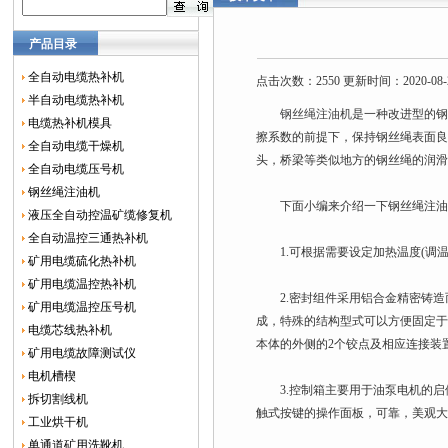
产品目录
全自动电缆热补机
点击次数：2550 更新时间：2020-08-
半自动电缆热补机
钢丝绳注油机
是一种改进型的
电缆热补机模具
擦系数的前提下，保持钢丝绳表面
全自动电缆干燥机
头，桥梁等类似地方的钢丝绳的润
全自动电缆压号机
钢丝绳注油机
下面小编来介绍一下钢丝绳注油
液压全自动控温矿缆修复机
全自动温控三通热补机
1.可根据需要设定加热温度(调温
矿用电缆硫化热补机
矿用电缆温控热补机
2.密封组件采用铝合金精密铸造
矿用电缆温控压号机
成，特殊的结构型式可以方便固定于
电缆芯线热补机
本体的外侧的2个铰点及相应连接装
矿用电缆故障测试仪
电机槽楔
3.控制箱主要用于油泵电机的启停和
拆切割线机
触式按键的操作面板，可靠，美观大
工业烘干机
单通道矿用洗靴机