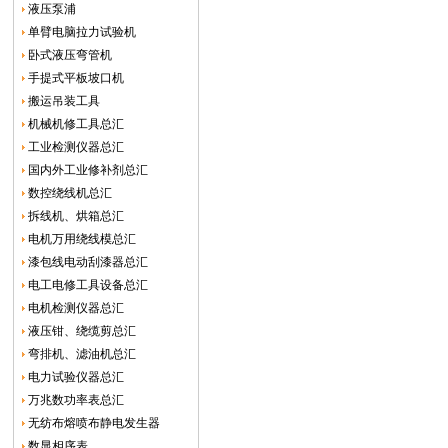
液压泵浦
单臂电脑拉力试验机
卧式液压弯管机
手提式平板坡口机
搬运吊装工具
机械机修工具总汇
工业检测仪器总汇
国内外工业修补剂总汇
数控绕线机总汇
拆线机、烘箱总汇
电机万用绕线模总汇
漆包线电动刮漆器总汇
电工电修工具设备总汇
电机检测仪器总汇
液压钳、绕缆剪总汇
弯排机、滤油机总汇
电力试验仪器总汇
万兆数功率表总汇
无纺布熔喷布静电发生器
数显相序表