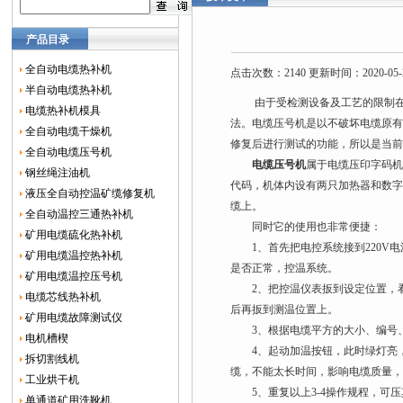
产品目录
全自动电缆热补机
点击次数：2140 更新时间：2020-05-
半自动电缆热补机
由于受检测设备及工艺的限制在修
电缆热补机模具
法。电缆压号机是以不破坏电缆原
全自动电缆干燥机
修复后进行测试的功能，所以是当
全自动电缆压号机
电缆压号机
属于电缆压印字码
钢丝绳注油机
代码，机体内设有两只加热器和数
液压全自动控温矿缆修复机
缆上。
全自动温控三通热补机
同时它的使用也非常便捷：
矿用电缆硫化热补机
1、首先把电控系统接到220V电
矿用电缆温控热补机
是否正常，控温系统。
矿用电缆温控压号机
2、把控温仪表扳到设定位置，看
电缆芯线热补机
后再扳到测温位置上。
矿用电缆故障测试仪
3、根据电缆平方的大小、编号、
电机槽楔
4、起动加温按钮，此时绿灯亮，红
拆切割线机
缆，不能太长时间，影响电缆质量
工业烘干机
5、重复以上3-4操作规程，可压
单通道矿用洗靴机