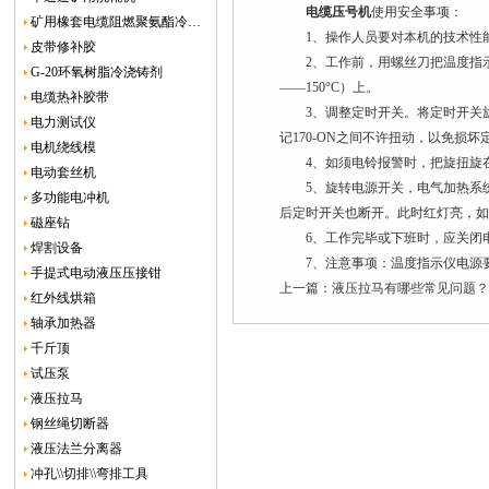
电缆压号机
使用安全事项：
矿用橡套电缆阻燃聚氨酯冷补胶
1、操作人员要对本机的技术性能
皮带修补胶
2、工作前，用螺丝刀把温度指示
G-20环氧树脂冷浇铸剂
——150°C）上。
电缆热补胶带
3、调整定时开关。将定时开关旋钮
电力测试仪
记170-ON之间不许扭动，以免损坏
电机绕线模
4、如须电铃报警时，把旋扭旋在
电动套丝机
5、旋转电源开关，电气加热系统
多功能电冲机
后定时开关也断开。此时红灯亮，
磁座钻
6、工作完毕或下班时，应关闭
焊割设备
7、注意事项：温度指示仪电源要接
手提式电动液压压接钳
上一篇：
液压拉马有哪些常见问题
红外线烘箱
轴承加热器
千斤顶
试压泵
液压拉马
钢丝绳切断器
液压法兰分离器
冲孔\\切排\\弯排工具