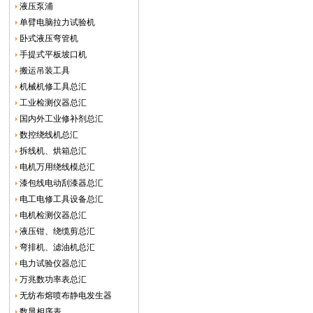
液压泵浦
单臂电脑拉力试验机
卧式液压弯管机
手提式平板坡口机
搬运吊装工具
机械机修工具总汇
工业检测仪器总汇
国内外工业修补剂总汇
数控绕线机总汇
拆线机、烘箱总汇
电机万用绕线模总汇
漆包线电动刮漆器总汇
电工电修工具设备总汇
电机检测仪器总汇
液压钳、绕缆剪总汇
弯排机、滤油机总汇
电力试验仪器总汇
万兆数功率表总汇
无纺布熔喷布静电发生器
数显相序表