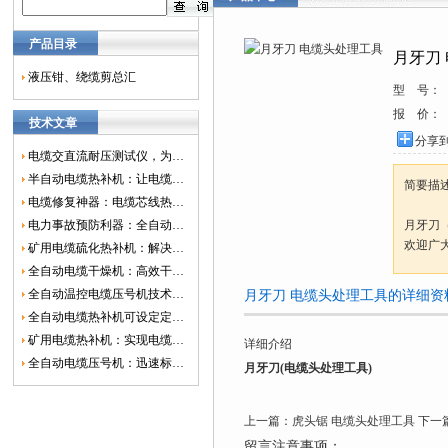
产品目录
月牙刀
液压钳、绕缆剪总汇
型 号：
报 价：
技术文章
分享
电缆交直流耐压测试仪，为电网安全保驾护航
半自动电缆热补机：让电缆修复更简单、更高效！
简要描
电缆修复神器：电缆芯线热补机如何保障电网安全？
电力事故预防利器：全自动控温电缆热补机
月牙刀
欢迎广
矿用电缆硫化热补机：解决矿山电缆故障的新选择
全自动电缆干燥机：高效干燥，电缆质量
全自动温控电缆压号机技术革新：数字化标识的新趋势
月牙刀 电缆头处理工具的详细资
全自动电缆热补机可设定定时功能，实现自动化热补
矿用电缆热补机：实现电缆故障修复的高效装置
详细介绍
全自动电缆压号机：迅速标识电缆的利器
月牙刀(电缆头处理工具)
上一篇：
虎头锯 电缆头处理工具
下一
留言注意事项：