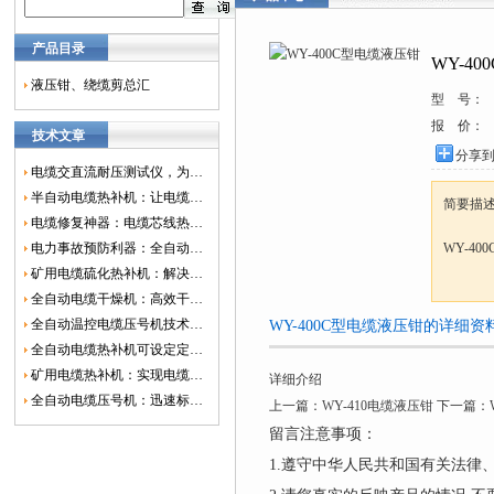
产品目录
WY-4
液压钳、绕缆剪总汇
型 号：
报 价：
技术文章
分享
电缆交直流耐压测试仪，为电网安全保驾护航
半自动电缆热补机：让电缆修复更简单、更高效！
简要描
电缆修复神器：电缆芯线热补机如何保障电网安全？
电力事故预防利器：全自动控温电缆热补机
WY-4
矿用电缆硫化热补机：解决矿山电缆故障的新选择
全自动电缆干燥机：高效干燥，电缆质量
全自动温控电缆压号机技术革新：数字化标识的新趋势
WY-400C型电缆液压钳的详细资
全自动电缆热补机可设定定时功能，实现自动化热补
矿用电缆热补机：实现电缆故障修复的高效装置
详细介绍
全自动电缆压号机：迅速标识电缆的利器
上一篇：
WY-410电缆液压钳
下一篇：
留言注意事项：
1.遵守中华人民共和国有关法