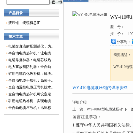
产品目录
WY-410
液压钳、绕缆剪总汇
型 号：
报 价：
10
技术文章
分享到：
电缆交直流耐压测试仪，为电网安全保驾护航
半自动电缆热补机：让电缆修复更简单、更高效！
简要描述：
电缆修复神器：电缆芯线热补机如何保障电网安全？
电力事故预防利器：全自动控温电缆热补机
WY-410电
矿用电缆硫化热补机：解决矿山电缆故障的新选择
全自动电缆干燥机：高效干燥，电缆质量
全自动温控电缆压号机技术革新：数字化标识的新趋势
WY-410电缆液压钳的详细资料：
全自动电缆热补机可设定定时功能，实现自动化热补
矿用电缆热补机：实现电缆故障修复的高效装置
详细介绍
全自动电缆压号机：迅速标识电缆的利器
上一篇：
WY-400A型电缆液压钳
下一
留言注意事项：
1.遵守中华人民共和国有关法