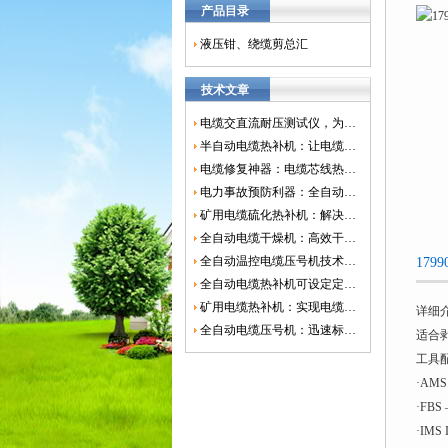
产品目录
液压钳、绕缆剪总汇
技术文章
电缆交直流耐压测试仪，为电网安全保驾护航
半自动电缆热补机：让电缆修复更简单、更高效！
电缆修复神器：电缆芯线热补机如何保障电网安全？
电力事故预防利器：全自动控温电缆热补机
矿用电缆硫化热补机：解决矿山电缆故障的新选择
全自动电缆干燥机：高效干燥，电缆质量
全自动温控电缆压号机技术革新：数字化标识的新趋势
17
全自动电缆热补机可设定定时功能，实现自动化热补
矿用电缆热补机：实现电缆故障修复的高效装置
详细
全自动电缆压号机：迅速标识电缆的利器
适合
工具
·AMS
·FB
·IMS