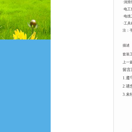
·润滑剂
·电工剪
·电缆刀
·工具箱
注：
描述
套装
上一
留言
1.
2.
3.