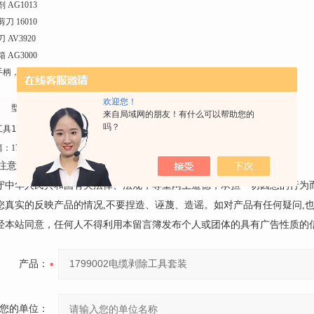
尺寸
 AG1013
重量
刀 16010
套装工具
 AV3920
17990
 AG3000
手柄，套筒需另购
欢迎您！
型号
尺寸
重量
来自局域网的朋友！有什么可以帮助您的
吗？
工具
1799002
390×330×90mm
3.0kg
篇：
17230 主绝缘层剥皮工具
下一篇：
FBS17220外半导电层剥皮器
注意事项：
遵守中华人民共和国有关法律、法规，尊重网上道德，承担一切因您的行为
请您真实的反映产品的情况,不要捏造、诬蔑、造谣。如对产品有任何疑问,
未经本站同意，任何人不得利用本留言簿发布个人或团体的具有广告性质的
产品：
您的单位：