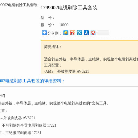
1799002电缆剥除工具套装
型 号：
报 价：
10000
分享到：
简要描述：
适合剥去外被，半导体层，主绝缘。实现整个电缆剥离过
工具配置：
·AMS – 外被剥皮器 AV6221
·FBS – 不可剥除外半导电层剥皮器 17221
99002电缆剥除工具套装的详细资料：
·IMS II – 主绝缘层剥皮器 17231
·润滑剂 AG1013
介绍
·电工剪刀 16010
·电缆刀 AV3920
剥去外被，半导体层，主绝缘。实现整个电缆剥离过程的*套装工具。
·工具箱 AG3000
配置：
注：手柄，套筒需另购
 – 外被剥皮器 AV6221
S – 不可剥除外半导电层剥皮器 17221
描述
 II – 主绝缘层剥皮器 17231
型号