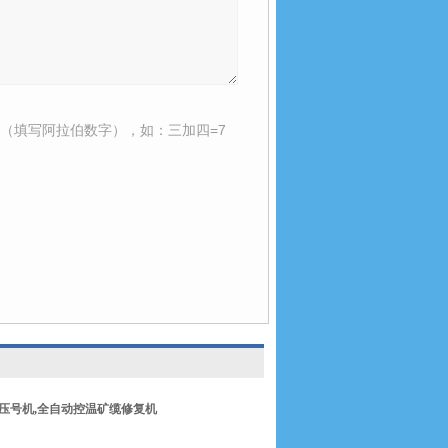
（填写阿拉伯数字），如：三加四=7
压号机
,
全自动控温矿缆修复机