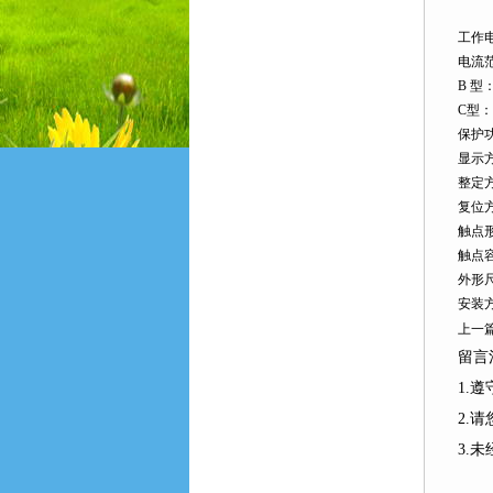
工作电
电流范
B 型
C型：
保护
显示
整定
复位
触点
触点容
外形尺
安装
上一
留言
1.
2.
3.