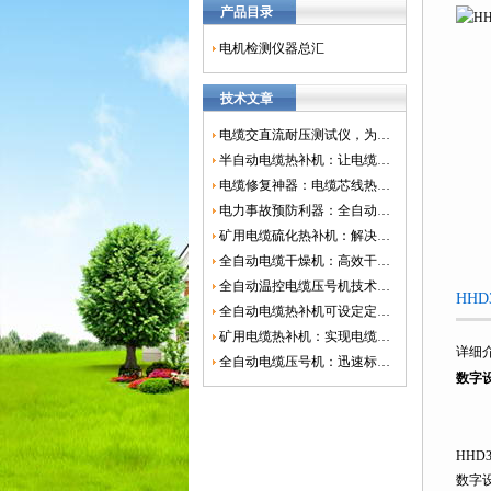
产品目录
电机检测仪器总汇
技术文章
电缆交直流耐压测试仪，为电网安全保驾护航
半自动电缆热补机：让电缆修复更简单、更高效！
电缆修复神器：电缆芯线热补机如何保障电网安全？
电力事故预防利器：全自动控温电缆热补机
矿用电缆硫化热补机：解决矿山电缆故障的新选择
全自动电缆干燥机：高效干燥，电缆质量
全自动温控电缆压号机技术革新：数字化标识的新趋势
HH
全自动电缆热补机可设定定时功能，实现自动化热补
矿用电缆热补机：实现电缆故障修复的高效装置
详细
全自动电缆压号机：迅速标识电缆的利器
数字
HHD
数字