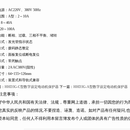
源：AC220V、380V 50Hz
围：A型：2～10A
：8～40A
20～100A
功能：断相、过载、三相不平衡、堵转
方式：发光管指示状态
方式：拨码静态整定
方式：面板复位或断电复位
形式：常闭触点
量：2A AC380V(阻性)
寸：64×155×126mm
方式：装置式和导轨式兼容
篇：
HHD3G-C型数字设定电动机保护器
下一篇：
HHD3G-A型数字设定电动机保护器
注意事项：
遵守中华人民共和国有关法律、法规，尊重网上道德，承担一切因您的行为
请您真实的反映产品的情况,不要捏造、诬蔑、造谣。如对产品有任何疑问,
未经本站同意，任何人不得利用本留言簿发布个人或团体的具有广告性质的