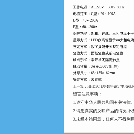
工作电源：AC220V、380V 50Hz
电流范围：C型：20～100A
D型：40～200A
E型：60～300A
保护功能：断相、过载、三相电流不
显示方式：LED数码管显示zui大相电
整定方式：数字拨码开关整定电流
复位方式：面板复位或断电复位
触点形式：常开常闭隔离触点
触点容量：3A AC380V(阻性)
外形尺寸：65×155×162mm
安装方式：装置式
上一篇：
HHD3C-E型数字设定电动机
留言注意事项：
1.遵守中华人民共和国有关法
2.请您真实的反映产品的情况,
3.未经本站同意，任何人不得