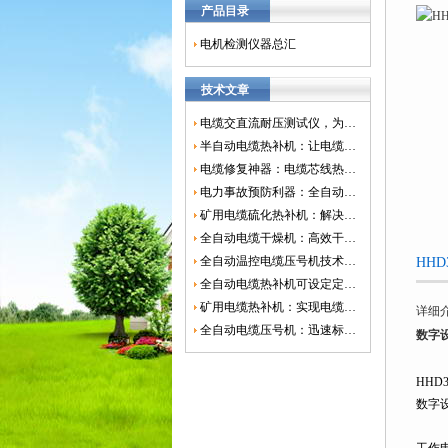
产品目录
电机检测仪器总汇
技术文章
电缆交直流耐压测试仪，为电网安全保驾护航
半自动电缆热补机：让电缆修复更简单、更高效！
电缆修复神器：电缆芯线热补机如何保障电网安全？
电力事故预防利器：全自动控温电缆热补机
矿用电缆硫化热补机：解决矿山电缆故障的新选择
全自动电缆干燥机：高效干燥，电缆质量
全自动温控电缆压号机技术革新：数字化标识的新趋势
HH
全自动电缆热补机可设定定时功能，实现自动化热补
矿用电缆热补机：实现电缆故障修复的高效装置
详细
全自动电缆压号机：迅速标识电缆的利器
数字
HHD
数字