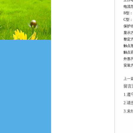
工作电
电流范
B型：
C型：
保护
显示
整定
触点
触点容
外形尺
安装
上一
留言
1.
2.
3.