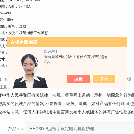
源：AC220V、380V 50Hz
围：A型：1～4.9A
5～49A
20～80A
功能：断相、过载
方式：发光二极管指示工作状态
方式：数字拨码开关整定电流
形式：一常闭触点
欢迎您！
量：2A AC380V(阻性)
来自局域网的朋友！有什么可以帮助您的
寸：61×125×95mm
吗？
方式：装置式
篇：
HHD3D-C型数字设定电动机保护器
下一篇：
HHD3D-A型数字设定电动机保护器
注意事项：
遵守中华人民共和国有关法律、法规，尊重网上道德，承担一切因您的行为
请您真实的反映产品的情况,不要捏造、诬蔑、造谣。如对产品有任何疑问,
未经本站同意，任何人不得利用本留言簿发布个人或团体的具有广告性质的
产品：