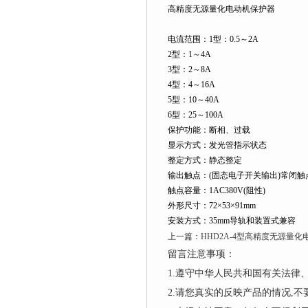
高精度无源量化电动机保护器
电流范围：1型：0.5～2A
2型：1～4A
3型：2～8A
4型：4～16A
5型：10～40A
6型：25～100A
保护功能：断相、过载
显示方式：发光管指示状态
整定方式：静态整定
输出触点：(固态电子开关输出)常闭触
触点容量：1AC380V(阻性)
外形尺寸：72×53×91mm
安装方式：35mm导轨和装置式兼容
上一篇：
HHD2A-4型高精度无源量
留言注意事项：
1.遵守中华人民共和国有关法
2.请您真实的反映产品的情况,