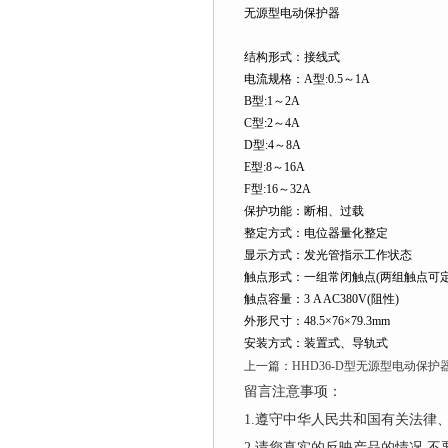
无源型电动保护器
结构形式：接线式
电流规格：A型:0.5～1A
B型:1～2A
C型:2～4A
D型:4～8A
E型:8～16A
F型:16～32A
保护功能：断相、过载
整定方式：电位器量化整定
显示方式：发光管指示工作状态
触点形式：一组常闭触点(两组触点可
触点容量：3 A AC380V(阻性)
外形尺寸：48.5×76×79.3mm
安装方式：装置式、导轨式
上一篇：
HHD36-D型无源型电动保护
留言注意事项：
1.遵守中华人民共和国有关法
2.请您真实的反映产品的情况,