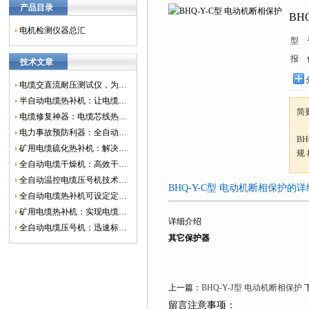
产品目录
BH
电机检测仪器总汇
型 
报 
技术文章
电缆交直流耐压测试仪，为电网安全保驾护航
半自动电缆热补机：让电缆修复更简单、更高效！
简
电缆修复神器：电缆芯线热补机如何保障电网安全？
电力事故预防利器：全自动控温电缆热补机
BH
矿用电缆硫化热补机：解决矿山电缆故障的新选择
规 
全自动电缆干燥机：高效干燥，电缆质量
全自动温控电缆压号机技术革新：数字化标识的新趋势
BHQ-Y-C型 电动机断相保护的
全自动电缆热补机可设定定时功能，实现自动化热补
矿用电缆热补机：实现电缆故障修复的高效装置
详细介绍
全自动电缆压号机：迅速标识电缆的利器
其它保护器
上一篇：
BHQ-Y-J型 电动机断相保护
留言注意事项：