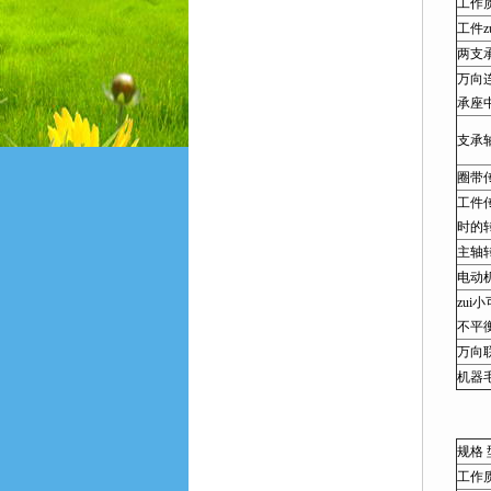
工作质
工件z
两支承
万向
承座中
支承轴
圈带传
工件传
时的转速
主轴转速
电动机
zui
不平衡
万向联
机器毛
规格 
工作质