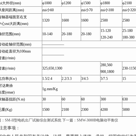
ui大外径(mm)
φ1000
φ1200
φ1500
φ1800
φ2100
座间距离(mm)
zui小60
zui小70
zui小100
zui小320
连轴器端面至右支
1320
1600
1600
2500
2580
心zui大距离(mm)
15-120
25-180
径范围(mm)
10-140
20-180
20-180
120-240
180-380
动处轴径范围(mm)
——————
动处直径为100mm
——————
(r/min)
280,560
(r/min)
325,650,1300
230-115
900,1800
功率(Kw)
1.5/2.4
2.2/3.3
3/4.5
5/7.5
15
小可达剩余
1g.mm/Kg
度(emar)
轴器扭距(N.m)
30
60
60
300
630
重(Kg)
1500
2100
2300
4200
5000
篇：
SM-II型电机出厂试验综合测试系统
下一篇：
SMW-3000B电脑动平衡仪
注意事项：