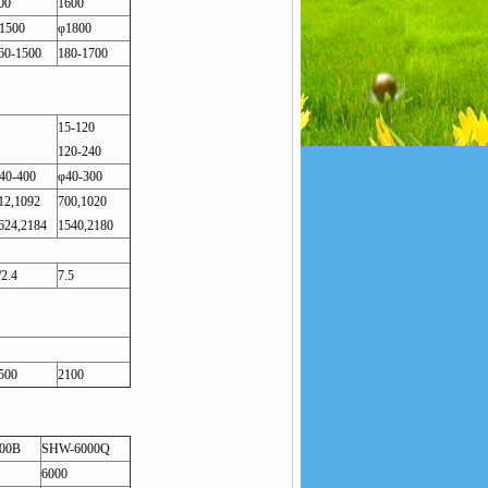
00
1600
1500
φ1800
60-1500
180-1700
15-120
120-240
40-400
φ40-300
12,1092
700,1020
624,2184
1540,2180
/2.4
7.5
500
2100
00B
SHW-6000Q
6000