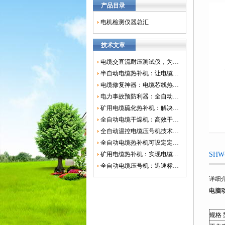
产品目录
电机检测仪器总汇
技术文章
电缆交直流耐压测试仪，为电网安全保驾护航
半自动电缆热补机：让电缆修复更简单、更高效！
电缆修复神器：电缆芯线热补机如何保障电网安全？
电力事故预防利器：全自动控温电缆热补机
矿用电缆硫化热补机：解决矿山电缆故障的新选择
全自动电缆干燥机：高效干燥，电缆质量
全自动温控电缆压号机技术革新：数字化标识的新趋势
全自动电缆热补机可设定定时功能，实现自动化热补
SH
矿用电缆热补机：实现电缆故障修复的高效装置
全自动电缆压号机：迅速标识电缆的利器
详细
电脑
规格 