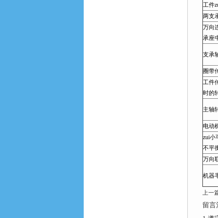
工件z
两支承
万向
承座中
支承轴
圈带传
工件传
时的转速
主轴转速
电动机
zui
不平衡
万向联
机器毛
上一
留言