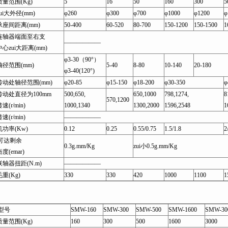
量范围(Kg)
5
16
50
160
300
5
ui大外径(mm)
φ260
φ300
φ700
φ1000
φ1200
φ
座间距离(mm)
50-400
60-520
80-700
150-1200
150-1500
1
连轴器端面至右支
——————
心zui大距离(mm)
φ3-30（90°）
径范围(mm)
5-40
8-80
10-140
20-180
φ3-40(120°)
动处轴径范围(mm)
φ20-85
φ15-150
φ18-200
φ30-350
φ
动处直径为100mm
500,650,
650,1000
798,1274,
8
570,1200
(r/min)
1000,1340
1300,2000
1596,2548
1
(r/min)
——————
功率(Kw)
0.12
0.25
0.55/0.75
1.5/1.8
2
小可达剩余
0.3g.mm/Kg
zui小0.5g.mm/Kg
度(emar)
轴器扭距(N.m)
——————
重(Kg)
330
330
420
1000
1100
1
型号
SMW-160
SMW-300
SMW-500
SMW-1600
SMW-30
量范围(Kg)
160
300
500
1600
3000