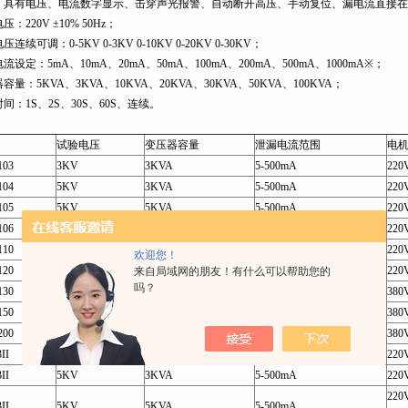
。具有电压、电流数字显示、击穿声光报警、自动断开高压、手动复位、漏电流直接
压：220V ±10% 50Hz；
连续可调：0-5KV 0-3KV 0-10KV 0-20KV 0-30KV；
流设定：5mA、10mA、20mA、50mA、100mA、200mA、500mA、1000mA※；
容量：5KVA、3KVA、10KVA、20KVA、30KVA、50KVA、100KVA；
间：1S、2S、30S、60S、连续。
试验电压
变压器容量
泄漏电流范围
电
103
3KV
3KVA
5-500mA
220
104
5KV
3KVA
5-500mA
220
105
5KV
5KVA
5-500mA
220
106
5KV
5KVA
5-1000mA
220
110
10KV
5KVA
5-500mA
220
欢迎您！
120
10KV
10KVA
5-500mA
220
来自局域网的朋友！有什么可以帮助您的
吗？
130
30KV
30KVA
≤1000mA
38
150
50KV
50KVA
≤1000mA
38
200
50KV
100KVA
≤2000mA
38
II
3KV
3KVA
5-500mA
220
II
5KV
3KVA
5-500mA
220
220
II
5KV
5KVA
5-500mA