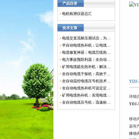
产品目录
电机检测仪器总汇
技术文章
电缆交直流耐压测试仪，为电网安全保驾护航
半自动电缆热补机：让电缆修复更简单、更高效！
电缆修复神器：电缆芯线热补机如何保障电网安全？
电力事故预防利器：全自动控温电缆热补机
矿用电缆硫化热补机：解决矿山电缆故障的新选择
全自动电缆干燥机：高效干燥，电缆质量
全自动温控电缆压号机技术革新：数字化标识的新趋势
YD
全自动电缆热补机可设定定时功能，实现自动化热补
矿用电缆热补机：实现电缆故障修复的高效装置
详细
全自动电缆压号机：迅速标识电缆的利器
YDJ
移动
器等
移动