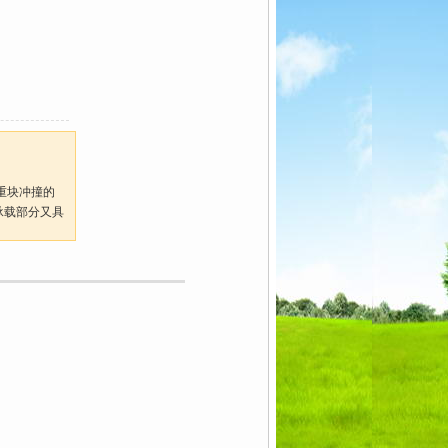
住重块冲撞的
承载部分又具