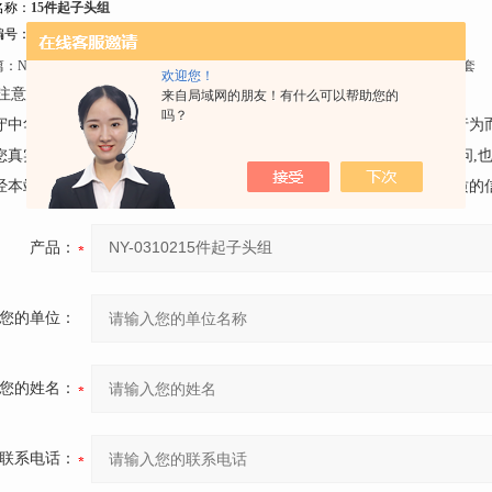
名称：
15件起子头组
号：NY-03102
篇：
NY-03103五用可弯型棘轮起子组套
下一篇：
NY-03101迷你可弯型棘轮起子组套
欢迎您！
注意事项：
来自局域网的朋友！有什么可以帮助您的
吗？
遵守中华人民共和国有关法律、法规，尊重网上道德，承担一切因您的行为
请您真实的反映产品的情况,不要捏造、诬蔑、造谣。如对产品有任何疑问,
未经本站同意，任何人不得利用本留言簿发布个人或团体的具有广告性质的
产品：
您的单位：
您的姓名：
联系电话：