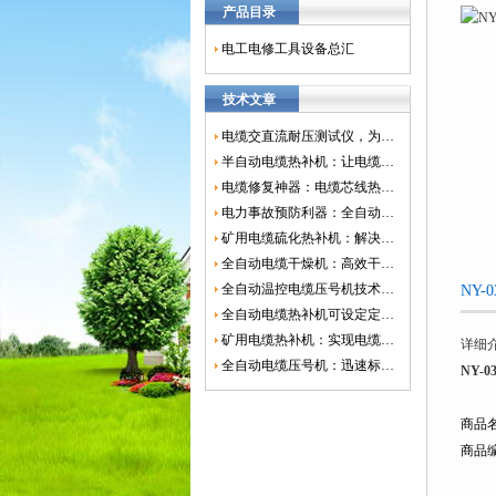
产品目录
电工电修工具设备总汇
技术文章
电缆交直流耐压测试仪，为电网安全保驾护航
半自动电缆热补机：让电缆修复更简单、更高效！
电缆修复神器：电缆芯线热补机如何保障电网安全？
电力事故预防利器：全自动控温电缆热补机
矿用电缆硫化热补机：解决矿山电缆故障的新选择
全自动电缆干燥机：高效干燥，电缆质量
全自动温控电缆压号机技术革新：数字化标识的新趋势
NY
全自动电缆热补机可设定定时功能，实现自动化热补
矿用电缆热补机：实现电缆故障修复的高效装置
详细
全自动电缆压号机：迅速标识电缆的利器
NY-
商品
商品编