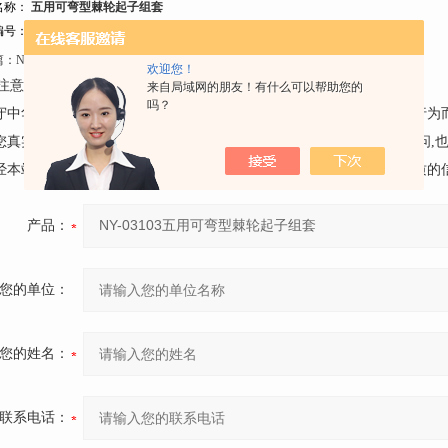
名称：
五用可弯型棘轮起子组套
号：NY-03103
篇：
NY-03104 多用透明棘轮起子组套
下一篇：
NY-0310215件起子头组
欢迎您！
注意事项：
来自局域网的朋友！有什么可以帮助您的
吗？
遵守中华人民共和国有关法律、法规，尊重网上道德，承担一切因您的行为
请您真实的反映产品的情况,不要捏造、诬蔑、造谣。如对产品有任何疑问,
未经本站同意，任何人不得利用本留言簿发布个人或团体的具有广告性质的
产品：
您的单位：
您的姓名：
联系电话：