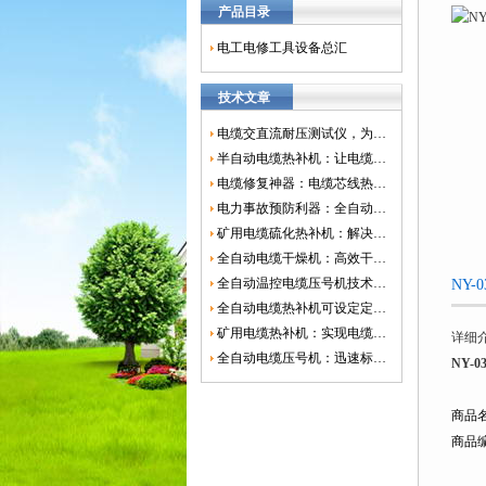
产品目录
电工电修工具设备总汇
技术文章
电缆交直流耐压测试仪，为电网安全保驾护航
半自动电缆热补机：让电缆修复更简单、更高效！
电缆修复神器：电缆芯线热补机如何保障电网安全？
电力事故预防利器：全自动控温电缆热补机
矿用电缆硫化热补机：解决矿山电缆故障的新选择
全自动电缆干燥机：高效干燥，电缆质量
全自动温控电缆压号机技术革新：数字化标识的新趋势
NY
全自动电缆热补机可设定定时功能，实现自动化热补
矿用电缆热补机：实现电缆故障修复的高效装置
详细
全自动电缆压号机：迅速标识电缆的利器
NY-
商品
商品编