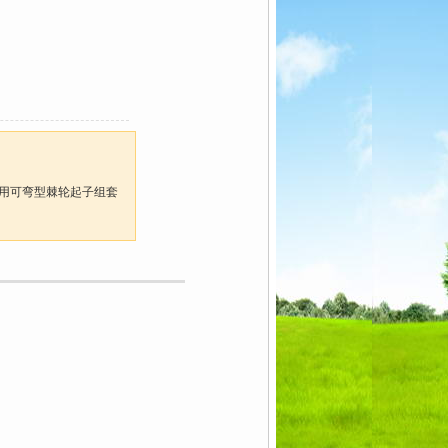
 五用可弯型棘轮起子组套