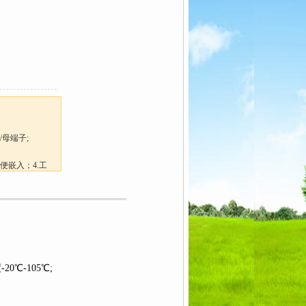
/母端子;
便嵌入；4.工
℃-105℃;