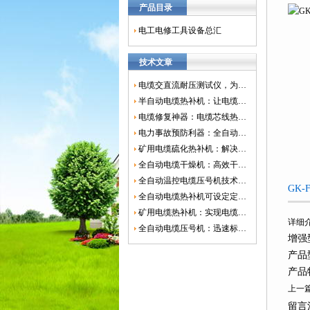
产品目录
电工电修工具设备总汇
技术文章
电缆交直流耐压测试仪，为电网安全保驾护航
半自动电缆热补机：让电缆修复更简单、更高效！
电缆修复神器：电缆芯线热补机如何保障电网安全？
电力事故预防利器：全自动控温电缆热补机
矿用电缆硫化热补机：解决矿山电缆故障的新选择
全自动电缆干燥机：高效干燥，电缆质量
全自动温控电缆压号机技术革新：数字化标识的新趋势
GK
全自动电缆热补机可设定定时功能，实现自动化热补
矿用电缆热补机：实现电缆故障修复的高效装置
详细
全自动电缆压号机：迅速标识电缆的利器
增强
产品型
产品
上一
留言