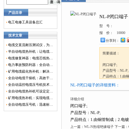
产品目录
NL-P闭口端子
电工电修工具设备总汇
型 号：
报 价：
10000
技术文章
分享到：
电缆交直流耐压测试仪，为电网安全保驾护航
半自动电缆热补机：让电缆修复更简单、更高效！
简要描述：
电缆修复神器：电缆芯线热补机如何保障电网安全？
电力事故预防利器：全自动控温电缆热补机
闭口端子;
产品型号：NL-P;
矿用电缆硫化热补机：解决矿山电缆故障的新选择
产品特点：1.由铜
全自动电缆干燥机：高效干燥，电缆质量
130℃）
全自动温控电缆压号机技术革新：数字化标识的新趋势
NL-P闭口端子的详细资料：
全自动电缆热补机可设定定时功能，实现自动化热补
矿用电缆热补机：实现电缆故障修复的高效装置
详细介绍
全自动电缆压号机：迅速标识电缆的利器
闭口端子;
产品型号：NL-P;
产品特点：1.由铜管制成；2.电镀锡
上一篇：
WL-N热缩绝缘端子
下一篇：