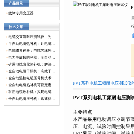
产品目录
故障专用变压器
技术文章
电缆交直流耐压测试仪，为电网安全保驾护航
半自动电缆热补机：让电缆修复更简单、更高效！
电缆修复神器：电缆芯线热补机如何保障电网安全？
电力事故预防利器：全自动控温电缆热补机
矿用电缆硫化热补机：解决矿山电缆故障的新选择
全自动电缆干燥机：高效干燥，电缆质量
全自动温控电缆压号机技术革新：数字化标识的新趋势
PVT系列电机工频耐电压测试仪
全自动电缆热补机可设定定时功能，实现自动化热补
矿用电缆热补机：实现电缆故障修复的高效装置
PVT系列电机工频耐电压测
全自动电缆压号机：迅速标识电缆的利器
主要特点
本产品采用电动调压器调节
压、电流、试验时间控制采
LED显示（试验时间、试验