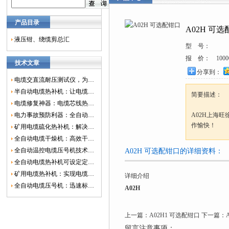
产品目录
A02H 可
液压钳、绕缆剪总汇
型 号：
报 价：
1000
技术文章
分享到：
电缆交直流耐压测试仪，为电网安全保驾护航
半自动电缆热补机：让电缆修复更简单、更高效！
简要描述：
电缆修复神器：电缆芯线热补机如何保障电网安全？
电力事故预防利器：全自动控温电缆热补机
A02H上海
作愉快！
矿用电缆硫化热补机：解决矿山电缆故障的新选择
全自动电缆干燥机：高效干燥，电缆质量
全自动温控电缆压号机技术革新：数字化标识的新趋势
A02H 可选配钳口的详细资料：
全自动电缆热补机可设定定时功能，实现自动化热补
矿用电缆热补机：实现电缆故障修复的高效装置
详细介绍
全自动电缆压号机：迅速标识电缆的利器
A02H
上一篇：
A02H1 可选配钳口
下一篇：
留言注意事项：