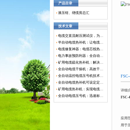
产品目录
液压钳、绕缆剪总汇
技术文章
电缆交直流耐压测试仪，为电网安全保驾护航
半自动电缆热补机：让电缆修复更简单、更高效！
电缆修复神器：电缆芯线热补机如何保障电网安全？
电力事故预防利器：全自动控温电缆热补机
矿用电缆硫化热补机：解决矿山电缆故障的新选择
全自动电缆干燥机：高效干燥，电缆质量
全自动温控电缆压号机技术革新：数字化标识的新趋势
FS
全自动电缆热补机可设定定时功能，实现自动化热补
矿用电缆热补机：实现电缆故障修复的高效装置
详细
全自动电缆压号机：迅速标识电缆的利器
FSC
应用范围 
用于