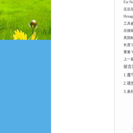
For No
压后
Hexago
工具
压接能力 
美国标
长度 L
重量 We
上一
留言
1.
2.
3.