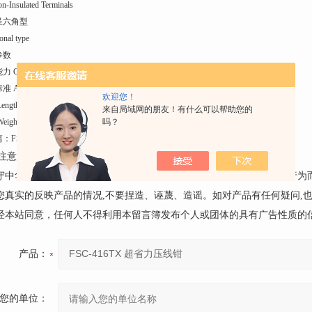
n-Insulated Terminals
呈六角型
nal type
参数
Capacity 4,6,10,16mm²
准 AWG 12-6AWG
欢迎您！
ength 223mm
来自局域网的朋友！有什么可以帮助您的
吗？
ight 0.73kg
篇：
FSC-1510TX 超省力压线钳
下一篇：
FSC-0510TD 超省力压线钳
注意事项：
遵守中华人民共和国有关法律、法规，尊重网上道德，承担一切因您的行为
请您真实的反映产品的情况,不要捏造、诬蔑、造谣。如对产品有任何疑问,
未经本站同意，任何人不得利用本留言簿发布个人或团体的具有广告性质的
产品：
您的单位：