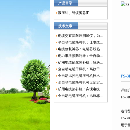
产品目录
液压钳、绕缆剪总汇
技术文章
电缆交直流耐压测试仪，为电网安全保驾护航
半自动电缆热补机：让电缆修复更简单、更高效！
电缆修复神器：电缆芯线热补机如何保障电网安全？
电力事故预防利器：全自动控温电缆热补机
矿用电缆硫化热补机：解决矿山电缆故障的新选择
全自动电缆干燥机：高效干燥，电缆质量
全自动温控电缆压号机技术革新：数字化标识的新趋势
FS
全自动电缆热补机可设定定时功能，实现自动化热补
矿用电缆热补机：实现电缆故障修复的高效装置
详细
全自动电缆压号机：迅速标识电缆的利器
FS-
迷你型压
FS-3B
用于