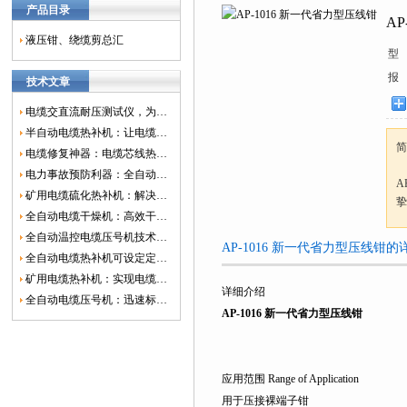
产品目录
A
液压钳、绕缆剪总汇
型
报
技术文章
电缆交直流耐压测试仪，为电网安全保驾护航
半自动电缆热补机：让电缆修复更简单、更高效！
简
电缆修复神器：电缆芯线热补机如何保障电网安全？
电力事故预防利器：全自动控温电缆热补机
A
矿用电缆硫化热补机：解决矿山电缆故障的新选择
挚
全自动电缆干燥机：高效干燥，电缆质量
全自动温控电缆压号机技术革新：数字化标识的新趋势
AP-1016 新一代省力型压线钳
全自动电缆热补机可设定定时功能，实现自动化热补
矿用电缆热补机：实现电缆故障修复的高效装置
详细介绍
全自动电缆压号机：迅速标识电缆的利器
AP-1016 新一代省力型压线钳
应用范围 Range of Application
用于压接裸端子钳