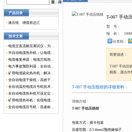
产品目录
T-007 手
液压钳、绕缆剪总汇
型 号：
报 价：
1000
技术文章
分享到：
电缆交直流耐压测试仪，为电网安全保驾护航
半自动电缆热补机：让电缆修复更简单、更高效！
简要描述：
电缆修复神器：电缆芯线热补机如何保障电网安全？
电力事故预防利器：全自动控温电缆热补机
T-007 手
顾客，愿合作
矿用电缆硫化热补机：解决矿山电缆故障的新选择
全自动电缆干燥机：高效干燥，电缆质量
全自动温控电缆压号机技术革新：数字化标识的新趋势
T-007 手动压线钳的详细资料：
全自动电缆热补机可设定定时功能，实现自动化热补
矿用电缆热补机：实现电缆故障修复的高效装置
详细介绍
全自动电缆压号机：迅速标识电缆的利器
T-007 手动压线钳
包装方式：插卡包装
压接范围：0.5-6mm2预绝缘端子