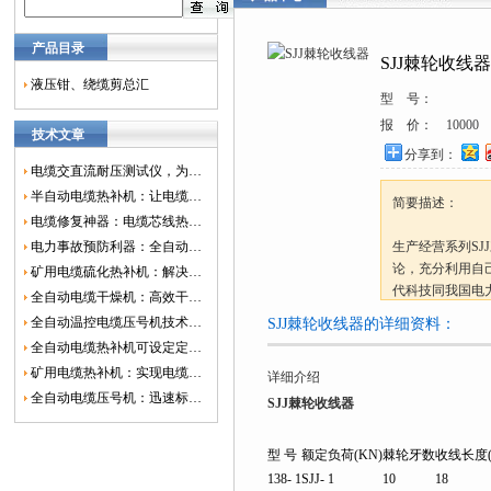
产品目录
SJJ棘轮收线器
液压钳、绕缆剪总汇
型 号：
报 价：
10000
技术文章
分享到：
电缆交直流耐压测试仪，为电网安全保驾护航
半自动电缆热补机：让电缆修复更简单、更高效！
简要描述：
电缆修复神器：电缆芯线热补机如何保障电网安全？
电力事故预防利器：全自动控温电缆热补机
生产经营系列SJ
论，充分利用自
矿用电缆硫化热补机：解决矿山电缆故障的新选择
代科技同我国电
全自动电缆干燥机：高效干燥，电缆质量
全自动温控电缆压号机技术革新：数字化标识的新趋势
SJJ棘轮收线器的详细资料：
全自动电缆热补机可设定定时功能，实现自动化热补
矿用电缆热补机：实现电缆故障修复的高效装置
详细介绍
全自动电缆压号机：迅速标识电缆的利器
SJJ棘轮收线器
型 号
额定负荷(KN)
棘轮牙数
收线长度(
138- 1
SJJ- 1
10
18