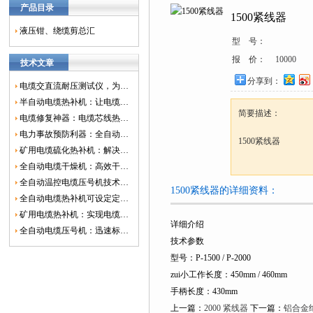
产品目录
1500紧线器
液压钳、绕缆剪总汇
型 号：
报 价：
10000
技术文章
分享到：
电缆交直流耐压测试仪，为电网安全保驾护航
半自动电缆热补机：让电缆修复更简单、更高效！
简要描述：
电缆修复神器：电缆芯线热补机如何保障电网安全？
电力事故预防利器：全自动控温电缆热补机
1500紧线器
矿用电缆硫化热补机：解决矿山电缆故障的新选择
全自动电缆干燥机：高效干燥，电缆质量
全自动温控电缆压号机技术革新：数字化标识的新趋势
1500紧线器的详细资料：
全自动电缆热补机可设定定时功能，实现自动化热补
矿用电缆热补机：实现电缆故障修复的高效装置
详细介绍
全自动电缆压号机：迅速标识电缆的利器
技术参数
型号：P-1500 / P-2000
zui小工作长度：450mm / 460mm
手柄长度：430mm
上一篇：
2000 紧线器
下一篇：
铝合金