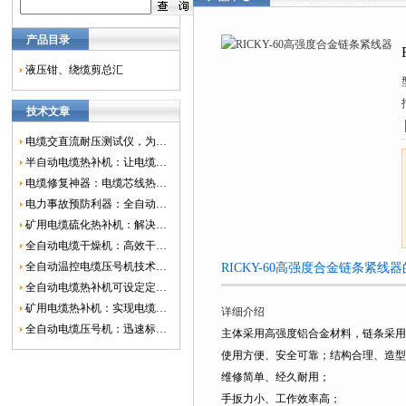
产品目录
液压钳、绕缆剪总汇
技术文章
电缆交直流耐压测试仪，为电网安全保驾护航
半自动电缆热补机：让电缆修复更简单、更高效！
电缆修复神器：电缆芯线热补机如何保障电网安全？
电力事故预防利器：全自动控温电缆热补机
矿用电缆硫化热补机：解决矿山电缆故障的新选择
全自动电缆干燥机：高效干燥，电缆质量
全自动温控电缆压号机技术革新：数字化标识的新趋势
RICKY-60高强度合金链条紧线
全自动电缆热补机可设定定时功能，实现自动化热补
矿用电缆热补机：实现电缆故障修复的高效装置
详细介绍
全自动电缆压号机：迅速标识电缆的利器
主体采用高强度铝合金材料，链条采用
使用方便、安全可靠；结构合理、造型
维修简单、经久耐用；
手扳力小、工作效率高；