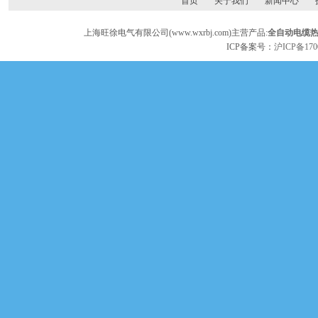
首页
关于我们
新闻中心
上海旺徐电气有限公司(www.wxrbj.com)主营产品:
全自动电缆
ICP备案号：
沪ICP备170