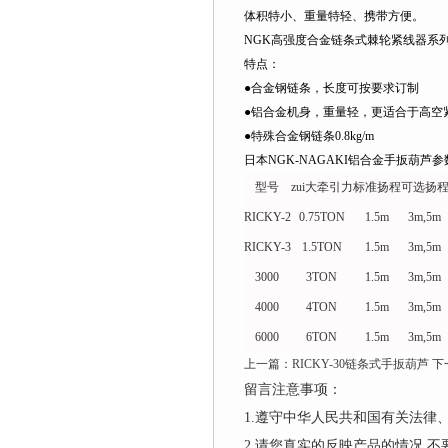
体积特小、重量特轻、携带方便。
NGK高强度合金链条式棘轮紧线器系
特点：
●合金钢链条，长度可按要求订制
●铝合金机身，重量轻，更适合于高空
●特殊合金钢链条0.8kg/m
日本NGK-NAGAKI
铝合金手扳葫芦参
型号
zui大牵引力
标准扬程
可选扬
RICKY-2
0.75TON
1.5m
3m,5m
RICKY-3
1.5TON
1.5m
3m,5m
3000
3TON
1.5m
3m,5m
4000
4TON
1.5m
3m,5m
6000
6TON
1.5m
3m,5m
上一篇：
RICKY-30链条式手扳葫芦
下
留言注意事项：
1.遵守中华人民共和国有关法
2.请您真实的反映产品的情况,