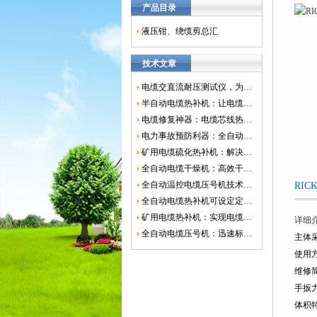
产品目录
液压钳、绕缆剪总汇
技术文章
电缆交直流耐压测试仪，为电网安全保驾护航
半自动电缆热补机：让电缆修复更简单、更高效！
电缆修复神器：电缆芯线热补机如何保障电网安全？
电力事故预防利器：全自动控温电缆热补机
矿用电缆硫化热补机：解决矿山电缆故障的新选择
全自动电缆干燥机：高效干燥，电缆质量
全自动温控电缆压号机技术革新：数字化标识的新趋势
RI
全自动电缆热补机可设定定时功能，实现自动化热补
矿用电缆热补机：实现电缆故障修复的高效装置
详细
全自动电缆压号机：迅速标识电缆的利器
主体
使用
维修
手扳
体积