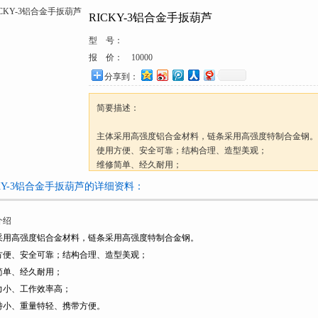
RICKY-3铝合金手扳葫芦
型 号：
报 价：
10000
分享到：
简要描述：
主体采用高强度铝合金材料，链条采用高强度特制合金钢。
使用方便、安全可靠；结构合理、造型美观；
维修简单、经久耐用；
手扳力小、工作效率高；
CKY-3铝合金手扳葫芦的详细资料：
体积特小、重量特轻、携带方便。
介绍
NGK铝合金链条式棘轮紧线器系列
特点：
采用高强度铝合金材料，链条采用高强度特制合金钢。
●合金钢链条，长度可按要求订制
方便、安全可靠；结构合理、造型美观；
●铝合金机身，重量轻，更适合于高空紧线
简单、经久耐用；
●特殊合金钢链条0.8kg/m
力小、工作效率高；
铝合金手扳葫芦参数：
特小、重量特轻、携带方便。
型号