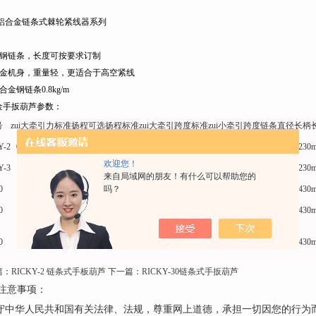
Z大牵引力
标准扬程
K铝合金链条式棘轮紧线器系列
可选
：
金钢链条，长度可按要求订制
合金机身，重量轻，更适合于高空紧线
合金钢链条0.8kg/m
金手扳葫芦参数：
号
zui大牵引力
标准扬程
可选扬程
标准zui大牵引跨度
标准zui小牵引跨度
链条直径
长柄
Y-2
0.75TON
1.5m
3m,5m
1800mm
300mm
5mm
230
欢迎您！
Y-3
1.5TON
1.5m
3m,5m
1850mm
350mm
5mm
230
来自局域网的朋友！有什么可以帮助您的
吗？
0
3TON
1.5m
3m,5m
2000mm
485mm
5mm
430
0
4TON
1.5m
3m,5m
2180mm
580mm
5mm
430
0
6TON
1.5m
3m,5m
2250mm
650mm
5mm
430
篇：
RICKY-2 链条式手板葫芦
下一篇：
RICKY-30链条式手扳葫芦
注意事项：
遵守中华人民共和国有关法律、法规，尊重网上道德，承担一切因您的行为