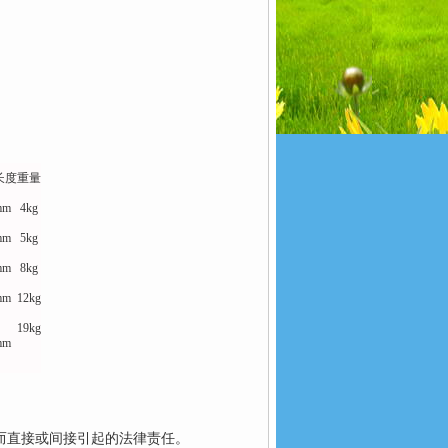
长度
重量
mm
4kg
mm
5kg
mm
8kg
mm
12kg
19kg
mm
而直接或间接引起的法律责任。