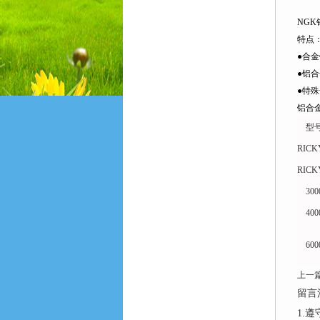
NG
特点
●合
●铝
●特殊
铝合
型
RICK
RICK
300
400
600
上一
留言
1.