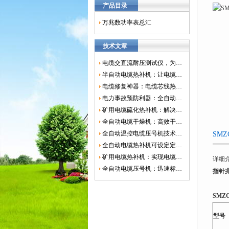
产品目录
万兆数功率表总汇
技术文章
电缆交直流耐压测试仪，为电网安全保驾护航
半自动电缆热补机：让电缆修复更简单、更高效！
电缆修复神器：电缆芯线热补机如何保障电网安全？
电力事故预防利器：全自动控温电缆热补机
矿用电缆硫化热补机：解决矿山电缆故障的新选择
全自动电缆干燥机：高效干燥，电缆质量
全自动温控电缆压号机技术革新：数字化标识的新趋势
SM
全自动电缆热补机可设定定时功能，实现自动化热补
矿用电缆热补机：实现电缆故障修复的高效装置
详细
全自动电缆压号机：迅速标识电缆的利器
指针
SMZ
型号