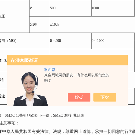
V
500
1000
电压
允差
±10%
范围（MΩ）
0～500
0～1000
度（级）
10（相当的弧长的1级）
欢迎您！
来自局域网的朋友！有什么可以帮助您的
条件
温度-25℃～+40℃，相对湿度不在于80%
吗？
转速
120r/min
篇：
SMZC-10指针兆欧表
下一篇：
SMZC-3指针兆欧表
注意事项：
遵守中华人民共和国有关法律、法规，尊重网上道德，承担一切因您的行为