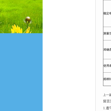
额定
测量
准确
使用
摇柄
上一
留言
1.