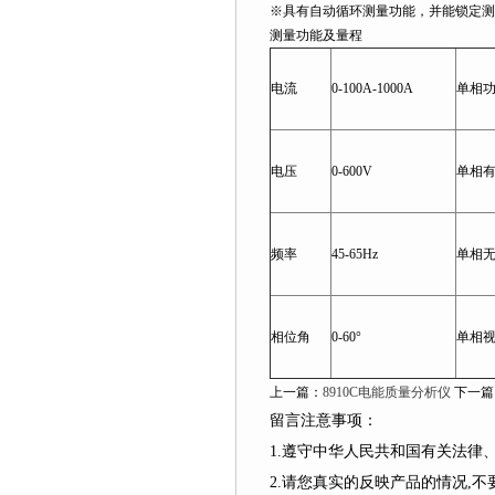
※具有自动循环测量功能，并能锁定测
测量功能及量程
电流
0-100A-1000A
单相
电压
0-600V
单相
频率
45-65Hz
单相
相位角
0-60°
单相
上一篇：
8910C电能质量分析仪
下一篇
留言注意事项：
1.遵守中华人民共和国有关法
2.请您真实的反映产品的情况,