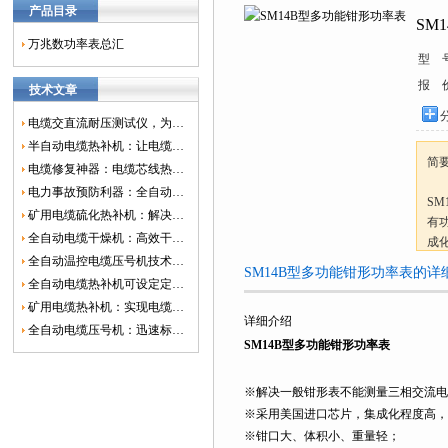
产品目录
SM
万兆数功率表总汇
型 
报 
技术文章
电缆交直流耐压测试仪，为电网安全保驾护航
半自动电缆热补机：让电缆修复更简单、更高效！
简
电缆修复神器：电缆芯线热补机如何保障电网安全？
电力事故预防利器：全自动控温电缆热补机
S
矿用电缆硫化热补机：解决矿山电缆故障的新选择
有
全自动电缆干燥机：高效干燥，电缆质量
成
全自动温控电缆压号机技术革新：数字化标识的新趋势
环
SM14B型多功能钳形功率表的详
全自动电缆热补机可设定定时功能，实现自动化热补
矿用电缆热补机：实现电缆故障修复的高效装置
详细介绍
全自动电缆压号机：迅速标识电缆的利器
SM14B型多功能钳形功率表
※解决一般钳形表不能测量三相交流电
※采用美国进口芯片，集成化程度高，
※钳口大、体积小、重量轻；