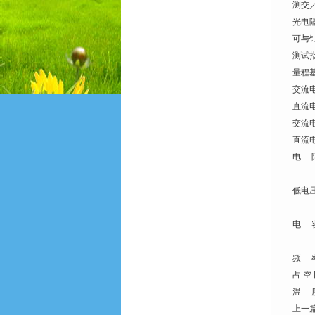
测交
光电
可与
测试
量程
交流电压 
直流电压 
交流电流
直流电流
电 阻 2
20.
低电压测电
20.
电 容 4
400
频 率 2
占 空 
温 度 
上一