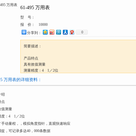
61-495 万用表
型 号：
报 价：
10000
0
分享到：
简要描述：
产品特点
真有效值测量
测量精度：4 1／2位
自动／手动量程，，模拟角度指针，直观快速响应
495 万用表的详细资料：
数据捕捉，可记录多达40，000条数据
测交／直流电流、电压、电容、频率、温度、占空比、dBm／dB、低
介绍
电阻，0.5ms尖峰测量
光电隔离RS232通信接口，配合PC机分析软件进行数据分析
特点
可与钳形适配器配合使用测量大电流。
效值测量
测试指标
度：4 1／2位
量程基础精度
／手动量程，，模拟角度指针，直观快速响应
交流电压 20.000
捉，可记录多达40，000条数据