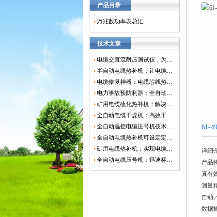
产品目录
万兆数功率表总汇
技术文章
电缆交直流耐压测试仪，为电网安全保驾护航
半自动电缆热补机：让电缆修复更简单、更高效！
电缆修复神器：电缆芯线热补机如何保障电网安全？
电力事故预防利器：全自动控温电缆热补机
矿用电缆硫化热补机：解决矿山电缆故障的新选择
全自动电缆干燥机：高效干燥，电缆质量
全自动温控电缆压号机技术革新：数字化标识的新趋势
61-
全自动电缆热补机可设定定时功能，实现自动化热补
矿用电缆热补机：实现电缆故障修复的高效装置
详细
全自动电缆压号机：迅速标识电缆的利器
产品
真有
测量精
自动
数据捕