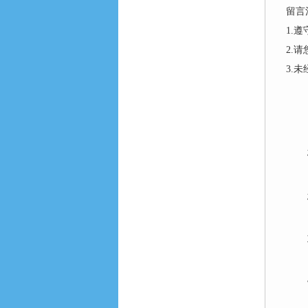
留言
1.
2.
3.