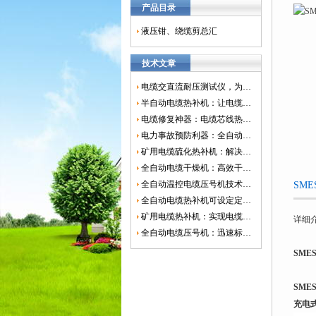
产品目录
液压钳、绕缆剪总汇
技术文章
电缆交直流耐压测试仪，为电网安全保驾护航
半自动电缆热补机：让电缆修复更简单、更高效！
电缆修复神器：电缆芯线热补机如何保障电网安全？
电力事故预防利器：全自动控温电缆热补机
矿用电缆硫化热补机：解决矿山电缆故障的新选择
全自动电缆干燥机：高效干燥，电缆质量
全自动温控电缆压号机技术革新：数字化标识的新趋势
SM
全自动电缆热补机可设定定时功能，实现自动化热补
矿用电缆热补机：实现电缆故障修复的高效装置
详细
全自动电缆压号机：迅速标识电缆的利器
SME
SME
充电