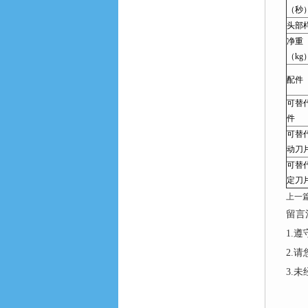
（秒
头部
净重
（kg
配件
可替
件
可替
动刀
可替
定刀
上一
留言
1.
2.
3.