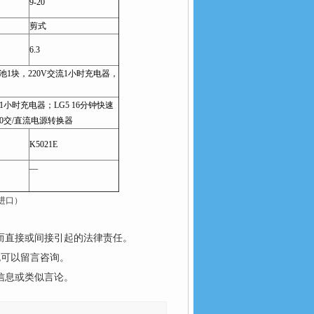
9-20
剪式
6.3
Ah电池1块，220V交流1小时充电器，
 1小时充电器；LG5 16分钟快速
30交/直流电源转换器
K5021E
—
（进口）
而直接或间接引起的法律责任。
也可以留言咨询。
信息或类似言论。