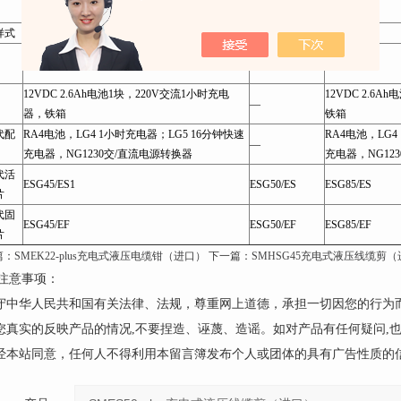
8-18
—
21-40
）
样式
翻开式
翻开式
翻开式
5.8
4.9
7.3
）
12VDC 2.6Ah电池1块，220V交流1小时充电
12VDC 2.6
—
器，铁箱
铁箱
代配
RA4电池，LG4 1小时充电器；LG5 16分钟快速
RA4电池，LG4
—
充电器，NG1230交/直流电源转换器
充电器，NG12
代活
ESG45/ES1
ESG50/ES
ESG85/ES
片
代固
ESG45/EF
ESG50/EF
ESG85/EF
片
篇：
SMEK22-plus充电式液压电缆钳（进口）
下一篇：
SMHSG45充电式液压线缆剪
注意事项：
遵守中华人民共和国有关法律、法规，尊重网上道德，承担一切因您的行为
请您真实的反映产品的情况,不要捏造、诬蔑、造谣。如对产品有任何疑问,
未经本站同意，任何人不得利用本留言簿发布个人或团体的具有广告性质的