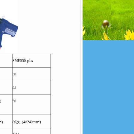
SMES50-plus
50
55
缆）
50
2
2
）
80次（4×240mm
）