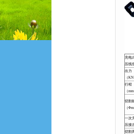
充电
压线
出力
（K
行程
（m
切割
（Φm
一次
压接
切割