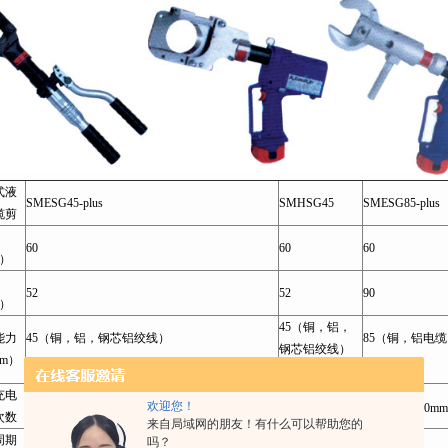
式液
SMESG45-plus
SMHSG45
SMESG85-plus
缆剪
60
60
60
N）
52
52
90
m）
45（铜，铝，
能力
45（铜，铝，钢芯铝绞线）
85（铜，铝电
钢芯铝绞线）
m）
20（钢）
20（钢）
充电
90次（钢芯铝绞线570/40）
欢迎您！
—
40次（4×240mm
次数
来自局域网的朋友！有什么可以帮助您的
周期
吗？