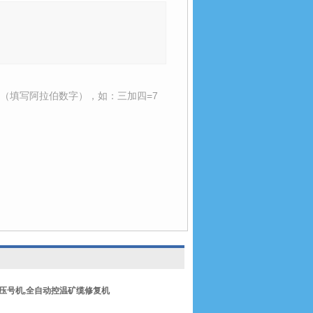
（填写阿拉伯数字），如：三加四=7
压号机
,
全自动控温矿缆修复机