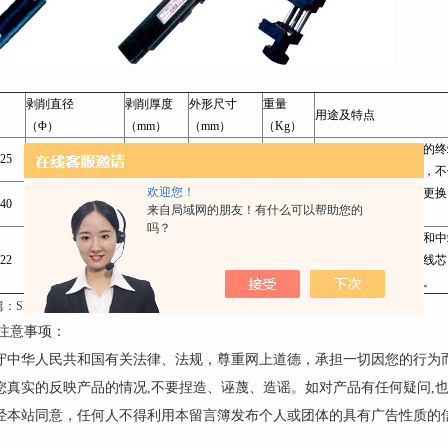
剥削直径
剥削厚度
外形尺寸
重量
用途及特点
（Φ）
（mm）
（mm）
（Kg）
用于绝缘导线和电缆的终
25
6mm～25mm
＜5mm
190×48×28
0.4
剥皮，剥皮迅速可靠，不
欢迎您！
刀片寿命长且可拆卸更换
40
6mm～40mm
＜6mm
210×85×40
0.5
来自局域网的朋友！有什么可以帮助您的
切角度可调节。
吗？
用于绝缘导线和终端和中
22
4.5mm～22mm
＜2.5mm
138×40×36
0.1
剥皮迅速可靠，不伤线芯
长且可拆卸修麿更换。
篇：
SMQ-22电缆剥线钳
下一篇：
SML-50型电缆剥线钳
注意事项：
遵守中华人民共和国有关法律、法规，尊重网上道德，承担一切因您的行为
请您真实的反映产品的情况,不要捏造、诬蔑、造谣。如对产品有任何疑问,
未经本站同意，任何人不得利用本留言簿发布个人或团体的具有广告性质的