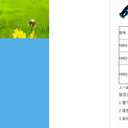
型号
SMQ-
SMQ-
SMQ-
上一
留言
1.
2.
3.