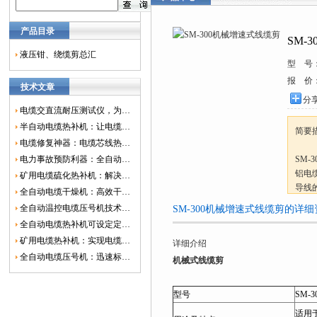
产品目录
SM-
液压钳、绕缆剪总汇
型 号
报 价
技术文章
分
电缆交直流耐压测试仪，为电网安全保驾护航
半自动电缆热补机：让电缆修复更简单、更高效！
简要
电缆修复神器：电缆芯线热补机如何保障电网安全？
电力事故预防利器：全自动控温电缆热补机
SM-
铝电缆
矿用电缆硫化热补机：解决矿山电缆故障的新选择
导线
全自动电缆干燥机：高效干燥，电缆质量
全自动温控电缆压号机技术革新：数字化标识的新趋势
SM-300机械增速式线缆剪的详
全自动电缆热补机可设定定时功能，实现自动化热补
矿用电缆热补机：实现电缆故障修复的高效装置
详细介绍
全自动电缆压号机：迅速标识电缆的利器
机械式线缆剪
型号
SM-
适用于