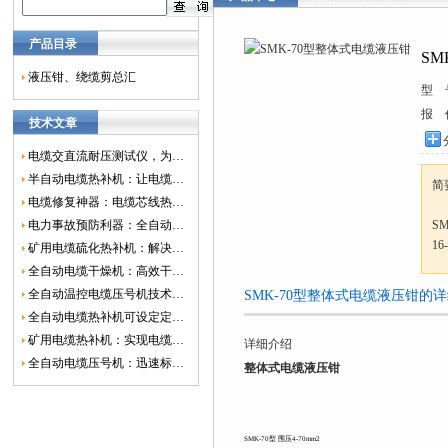
产品目录
SM
液压钳、绕缆剪总汇
型 
报 
技术文章
电缆交直流耐压测试仪，为电网安全保驾护航
半自动电缆热补机：让电缆修复更简单、更高效！
简
电缆修复神器：电缆芯线热补机如何保障电网安全？
电力事故预防利器：全自动控温电缆热补机
S
16
矿用电缆硫化热补机：解决矿山电缆故障的新选择
全自动电缆干燥机：高效干燥，电缆质量
全自动温控电缆压号机技术革新：数字化标识的新趋势
SMK-70型整体式电缆液压钳的
全自动电缆热补机可设定定时功能，实现自动化热补
矿用电缆热补机：实现电缆故障修复的高效装置
详细介绍
全自动电缆压号机：迅速标识电缆的利器
整体式电缆液压钳
SMK-70型 围压4-70mm2