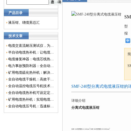
产品目录
S
液压钳、绕缆剪总汇
型
报
技术文章
电缆交直流耐压测试仪，为电网安全保驾护航
半自动电缆热补机：让电缆修复更简单、更高效！
简
电缆修复神器：电缆芯线热补机如何保障电网安全？
电力事故预防利器：全自动控温电缆热补机
S
矿用电缆硫化热补机：解决矿山电缆故障的新选择
全自动电缆干燥机：高效干燥，电缆质量
全自动温控电缆压号机技术革新：数字化标识的新趋势
SMF-240型分离式电缆液压钳的
全自动电缆热补机可设定定时功能，实现自动化热补
矿用电缆热补机：实现电缆故障修复的高效装置
详细介绍
全自动电缆压号机：迅速标识电缆的利器
分离式电缆液压钳
2
2
SMF-240型 围压16-240mm
SMF-800型 围压150-800mm