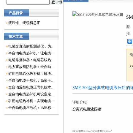
产品目录
S
液压钳、绕缆剪总汇
型
报
技术文章
电缆交直流耐压测试仪，为电网安全保驾护航
半自动电缆热补机：让电缆修复更简单、更高效！
简
电缆修复神器：电缆芯线热补机如何保障电网安全？
电力事故预防利器：全自动控温电缆热补机
S
矿用电缆硫化热补机：解决矿山电缆故障的新选择
全自动电缆干燥机：高效干燥，电缆质量
全自动温控电缆压号机技术革新：数字化标识的新趋势
SMF-300型分离式电缆液压钳的
全自动电缆热补机可设定定时功能，实现自动化热补
矿用电缆热补机：实现电缆故障修复的高效装置
详细介绍
全自动电缆压号机：迅速标识电缆的利器
分离式电缆液压钳
2
2
SMF-240型 围压16-240mm
SMF-800型 围压150-800mm