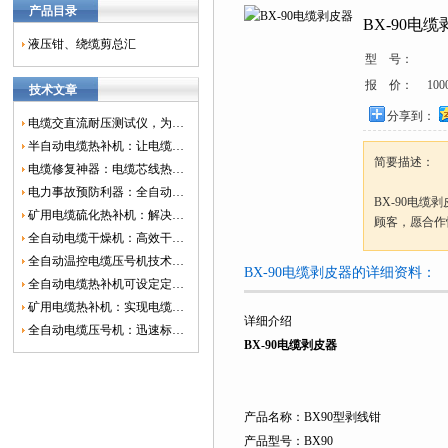
产品目录
BX-90电
液压钳、绕缆剪总汇
型 号：
报 价：
100
技术文章
分享到：
电缆交直流耐压测试仪，为电网安全保驾护航
半自动电缆热补机：让电缆修复更简单、更高效！
简要描述：
电缆修复神器：电缆芯线热补机如何保障电网安全？
电力事故预防利器：全自动控温电缆热补机
BX-90电
矿用电缆硫化热补机：解决矿山电缆故障的新选择
顾客，愿合作
全自动电缆干燥机：高效干燥，电缆质量
全自动温控电缆压号机技术革新：数字化标识的新趋势
BX-90电缆剥皮器的详细资料：
全自动电缆热补机可设定定时功能，实现自动化热补
矿用电缆热补机：实现电缆故障修复的高效装置
详细介绍
全自动电缆压号机：迅速标识电缆的利器
BX-90电缆剥皮器
产品名称：BX90型剥线钳
产品型号：BX90