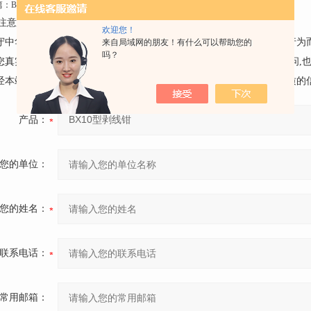
篇：
BB90型高压电缆绝缘层剥线钳
下一篇：
CX111型剥线钳
注意事项：
欢迎您！
遵守中华人民共和国有关法律、法规，尊重网上道德，承担一切因您的行为
来自局域网的朋友！有什么可以帮助您的
吗？
请您真实的反映产品的情况,不要捏造、诬蔑、造谣。如对产品有任何疑问,
未经本站同意，任何人不得利用本留言簿发布个人或团体的具有广告性质的
产品：
您的单位：
您的姓名：
联系电话：
常用邮箱：