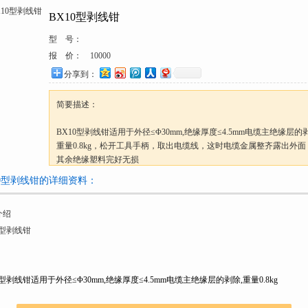
BX10型剥线钳
型 号：
报 价：
10000
分享到：
简要描述：
BX10型剥线钳适用于外径≤Φ30mm,绝缘厚度≤4.5mm电缆主绝缘层的剥
重量0.8kg，松开工具手柄，取出电缆线，这时电缆金属整齐露出外面
其余绝缘塑料完好无损
10型剥线钳的详细资料：
介绍
0型剥线钳
0型剥线钳适用于外径≤Φ30mm,绝缘厚度≤4.5mm电缆主绝缘层的剥除,重量0.8kg