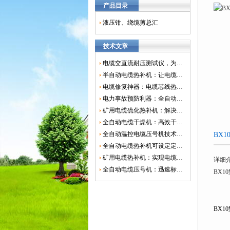
产品目录
液压钳、绕缆剪总汇
技术文章
电缆交直流耐压测试仪，为电网安全保驾护航
半自动电缆热补机：让电缆修复更简单、更高效！
电缆修复神器：电缆芯线热补机如何保障电网安全？
电力事故预防利器：全自动控温电缆热补机
矿用电缆硫化热补机：解决矿山电缆故障的新选择
全自动电缆干燥机：高效干燥，电缆质量
全自动温控电缆压号机技术革新：数字化标识的新趋势
BX
全自动电缆热补机可设定定时功能，实现自动化热补
矿用电缆热补机：实现电缆故障修复的高效装置
详细
全自动电缆压号机：迅速标识电缆的利器
BX1
BX1