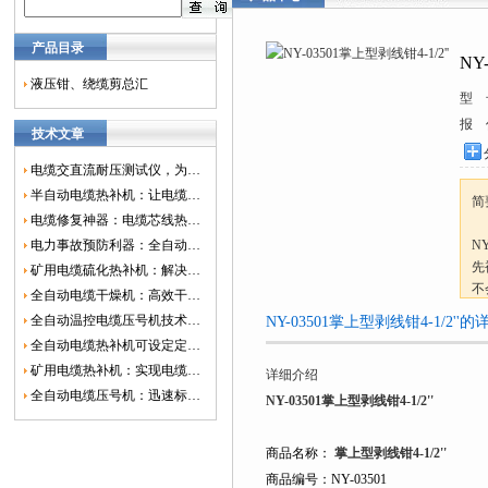
产品目录
NY
液压钳、绕缆剪总汇
型 
报 
技术文章
电缆交直流耐压测试仪，为电网安全保驾护航
半自动电缆热补机：让电缆修复更简单、更高效！
简
电缆修复神器：电缆芯线热补机如何保障电网安全？
电力事故预防利器：全自动控温电缆热补机
N
先
矿用电缆硫化热补机：解决矿山电缆故障的新选择
不
全自动电缆干燥机：高效干燥，电缆质量
簧
全自动温控电缆压号机技术革新：数字化标识的新趋势
NY-03501掌上型剥线钳4-1/2''
全自动电缆热补机可设定定时功能，实现自动化热补
矿用电缆热补机：实现电缆故障修复的高效装置
详细介绍
全自动电缆压号机：迅速标识电缆的利器
NY-03501掌上型剥线钳4-1/2''
商品名称：
掌上型剥线钳4-1/2''
商品编号：NY-03501