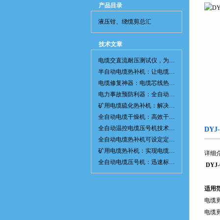
产品目录
液压钳、绕缆剪总汇
技术文章
电缆交直流耐压测试仪，为电网安全保驾护航
半自动电缆热补机：让电缆修复更简单、更高效！
电缆修复神器：电缆芯线热补机如何保障电网安全？
电力事故预防利器：全自动控温电缆热补机
矿用电缆硫化热补机：解决矿山电缆故障的新选择
全自动电缆干燥机：高效干燥，电缆质量
全自动温控电缆压号机技术革新：数字化标识的新趋势
DY
全自动电缆热补机可设定定时功能，实现自动化热补
矿用电缆热补机：实现电缆故障修复的高效装置
详细
全自动电缆压号机：迅速标识电缆的利器
DYJ
适用
电缆
电缆