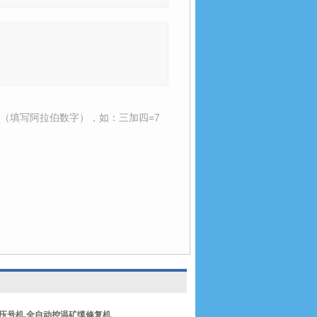
（填写阿拉伯数字），如：三加四=7
压号机
,
全自动控温矿缆修复机