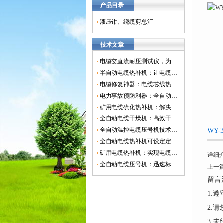
产品目录
液压钳、绕缆剪总汇
技术文章
电缆交直流耐压测试仪，为电网安全保驾护航
半自动电缆热补机：让电缆修复更简单、更高效！
电缆修复神器：电缆芯线热补机如何保障电网安全？
电力事故预防利器：全自动控温电缆热补机
矿用电缆硫化热补机：解决矿山电缆故障的新选择
全自动电缆干燥机：高效干燥，电缆质量
全自动温控电缆压号机技术革新：数字化标识的新趋势
WY
全自动电缆热补机可设定定时功能，实现自动化热补
矿用电缆热补机：实现电缆故障修复的高效装置
详细
全自动电缆压号机：迅速标识电缆的利器
上一
留言
1.
2.
3.