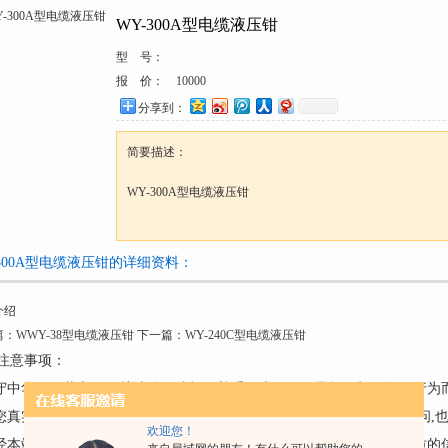
WY-300A型电缆液压钳
型 号：
报 价：
10000
分享到：
简要描述：
WY-300A型电缆液压钳
-300A型电缆液压钳的详细资料：
介绍
篇：
WWY-38型电缆液压钳
下一篇：
WY-240C型电缆液压钳
注意事项：
遵守中华人民共和国有关法律、法规，尊重网上道德，承担一切因您的行为
请您真实的反映产品的情况,不要捏造、诬蔑、造谣。如对产品有任何疑问,
欢迎您！
未经本站同意，任何人不得利用本留言簿发布个人或团体的具有广告性质的