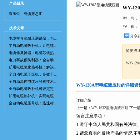
产品目录
WY-1
液压钳、绕缆剪总汇
型 号：
报 价：
技术文章
分享
电缆交直流耐压测试仪，为电网安全保驾护航
半自动电缆热补机：让电缆修复更简单、更高效！
简要描
电缆修复神器：电缆芯线热补机如何保障电网安全？
电力事故预防利器：全自动控温电缆热补机
WY-1
矿用电缆硫化热补机：解决矿山电缆故障的新选择
全自动电缆干燥机：高效干燥，电缆质量
全自动温控电缆压号机技术革新：数字化标识的新趋势
WY-120A型电缆液压钳的详细资
全自动电缆热补机可设定定时功能，实现自动化热补
矿用电缆热补机：实现电缆故障修复的高效装置
详细介绍
全自动电缆压号机：迅速标识电缆的利器
上一篇：
WY-1632型电缆液压钳
下一
留言注意事项：
1.遵守中华人民共和国有关法
2.请您真实的反映产品的情况,