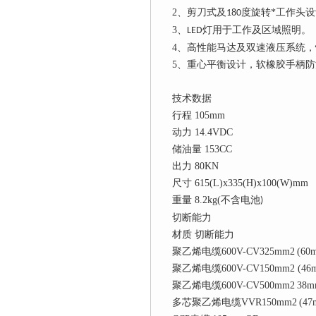
2、剪刀式及
度旋转*工作头
180
3、
灯用于工作及区域照明。
LED
4、高性能马达及双速液压系统
5、重心平衡设计，软橡胶手柄
技术数据
行程
105mm
动力
14.4VDC
储油量
153CC
出力
80KN
尺寸
615(L)x335(H)x100(W)mm
重量
8.2kg(不含电池
)
切断能力
材质
切断能力
聚乙烯电缆600V-CV325mm2
(60
聚乙烯电缆600V-CV150mm2
(46
聚乙烯电缆600V-CV500mm2
38m
多芯聚乙烯电缆VVR150mm2
(47