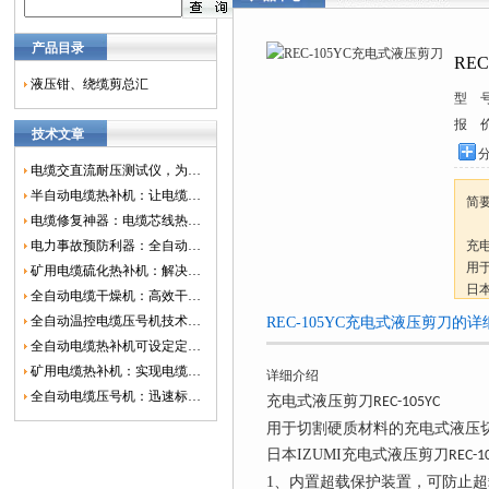
产品目录
RE
液压钳、绕缆剪总汇
型 
报 
技术文章
电缆交直流耐压测试仪，为电网安全保驾护航
半自动电缆热补机：让电缆修复更简单、更高效！
简
电缆修复神器：电缆芯线热补机如何保障电网安全？
电力事故预防利器：全自动控温电缆热补机
充电
用
矿用电缆硫化热补机：解决矿山电缆故障的新选择
日本
全自动电缆干燥机：高效干燥，电缆质量
1
全自动温控电缆压号机技术革新：数字化标识的新趋势
REC-105YC充电式液压剪刀的
2
全自动电缆热补机可设定定时功能，实现自动化热补
3
矿用电缆热补机：实现电缆故障修复的高效装置
详细介绍
4
全自动电缆压号机：迅速标识电缆的利器
位
充电式液压剪刀
REC-105YC
5、
用于切割硬质材料的充电式液压切
日本IZUMI充电式液压剪刀
REC-1
1、内置超载保护装置，可防止