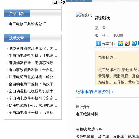
产品目录
绝缘纸
电工电修工具设备总汇
型 号：
报 价：
10000
技术文章
分享到：
电缆交直流耐压测试仪，为电网安全保驾护航
半自动电缆热补机：让电缆修复更简单、更高效！
简要描述：
电缆修复神器：电缆芯线热补机如何保障电网安全？
电力事故预防利器：全自动控温电缆热补机
电工绝缘材料 漆包线 
青壳纸、聚脂薄膜、复合
矿用电缆硫化热补机：解决矿山电缆故障的新选择
绝缘板、云母板、黄腊
全自动电缆干燥机：高效干燥，电缆质量
全自动温控电缆压号机技术革新：数字化标识的新趋势
绝缘纸的详细资料：
全自动电缆热补机可设定定时功能，实现自动化热补
矿用电缆热补机：实现电缆故障修复的高效装置
详细介绍
全自动电缆压号机：迅速标识电缆的利器
电工绝缘材料
漆包线 绝缘材料
名类电磁线、漆包线、扁铜线；绝缘纸